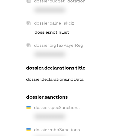
dossier.budget_dotation
XXXXXXXXXX
dossier.palne_akciz
dossier.notInList
dossier.bigTaxPayerReg
XXXXXXXXXX
dossier.declarations.title
dossier.declarations.noData
dossier.sanctions
dossier.specSanctions
XXXXXXXXXX
dossier.rnboSanctions