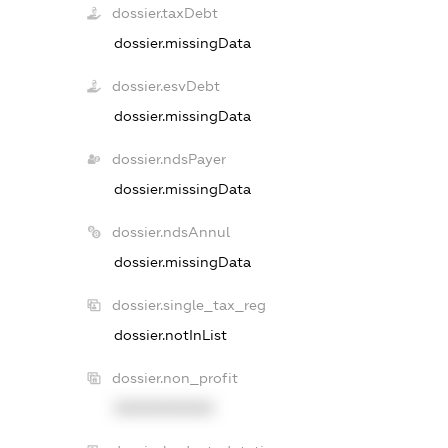
dossier.taxDebt
dossier.missingData
dossier.esvDebt
dossier.missingData
dossier.ndsPayer
dossier.missingData
dossier.ndsAnnul
dossier.missingData
dossier.single_tax_reg
dossier.notInList
dossier.non_profit
XXXXXXXXXX