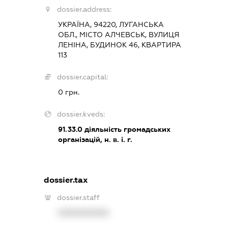
dossier.address:
УКРАЇНА, 94220, ЛУГАНСЬКА
ОБЛ., МІСТО АЛЧЕВСЬК, ВУЛИЦЯ
ЛЕНІНА, БУДИНОК 46, КВАРТИРА
113
dossier.capital:
0 грн.
dossier.kveds:
91.33.0
діяльність громадських
організацій, н. в. і. г.
dossier.tax
dossier.staff
XXXXXXXXXX