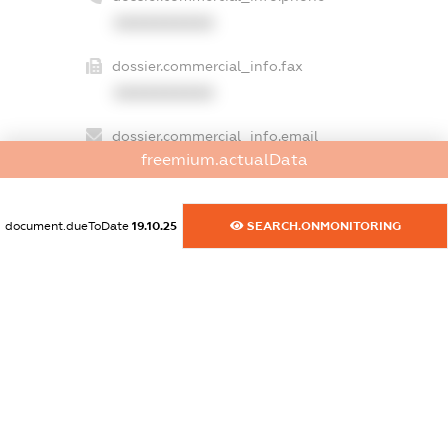
XXXXXXXXXX
dossier.commercial_info.fax
XXXXXXXXXX
dossier.commercial_info.email
freemium.actualData
XXXXXXXXXX
dossier.commercial_info.website
document.dueToDate
19.10.25
SEARCH.ONMONITORING
XXXXXXXXXX
dossier.commercial_info.activity
XXXXXXXXXX
freemium.exampleText_1
freemium.exampleText_2
freemium.anonymousPerSearch2