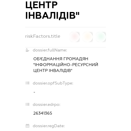
ЦЕНТР
ІНВАЛІДІВ"
riskFactors.title
0
0
0
dossier.fullName:
ОБ'ЄДНАННЯ ГРОМАДЯН
"ІНФОРМАЦІЙНО-РЕСУРСНИЙ
ЦЕНТР ІНВАЛІДІВ"
dossier.opfSubType:
-
dossier.edrpo:
26341365
dossier.regDate: