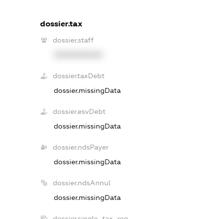
dossier.tax
dossier.staff
XXXXXXXXXX
dossier.taxDebt
dossier.missingData
dossier.esvDebt
dossier.missingData
dossier.ndsPayer
dossier.missingData
dossier.ndsAnnul
dossier.missingData
dossier.single_tax_reg