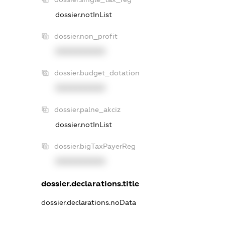
dossier.notInList
dossier.non_profit
XXXXXXXXXX
dossier.budget_dotation
XXXXXXXXXX
dossier.palne_akciz
dossier.notInList
dossier.bigTaxPayerReg
XXXXXXXXXX
dossier.declarations.title
dossier.declarations.noData