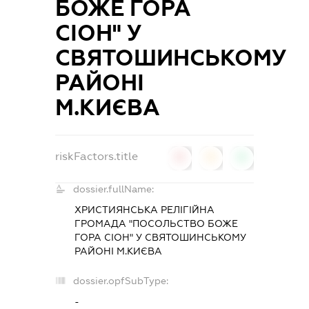
БОЖЕ ГОРА
СІОН" У
СВЯТОШИНСЬКОМУ
РАЙОНІ
М.КИЄВА
riskFactors.title
0
0
0
dossier.fullName:
ХРИСТИЯНСЬКА РЕЛІГІЙНА
ГРОМАДА "ПОСОЛЬСТВО БОЖЕ
ГОРА СІОН" У СВЯТОШИНСЬКОМУ
РАЙОНІ М.КИЄВА
dossier.opfSubType:
-