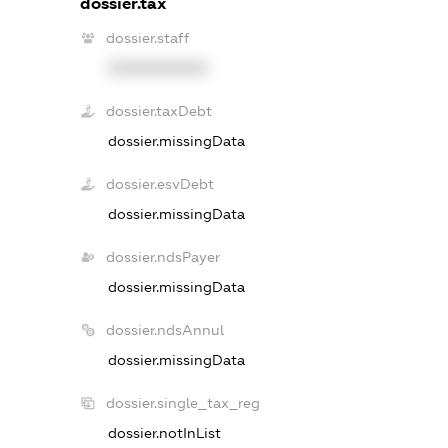
dossier.tax
dossier.staff
XXXXXXXXXX
dossier.taxDebt
dossier.missingData
dossier.esvDebt
dossier.missingData
dossier.ndsPayer
dossier.missingData
dossier.ndsAnnul
dossier.missingData
dossier.single_tax_reg
dossier.notInList