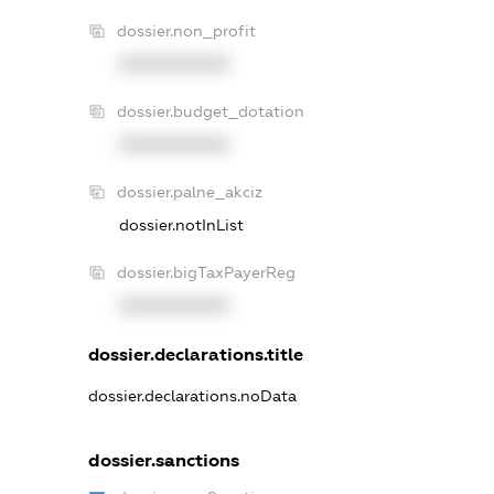
dossier.non_profit
XXXXXXXXXX
dossier.budget_dotation
XXXXXXXXXX
dossier.palne_akciz
dossier.notInList
dossier.bigTaxPayerReg
XXXXXXXXXX
dossier.declarations.title
dossier.declarations.noData
dossier.sanctions