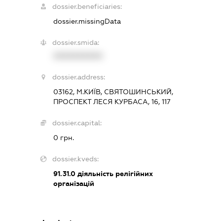
dossier.beneficiaries:
dossier.missingData
dossier.smida:
XXXXXXXXXX
dossier.address:
03162, М.КИЇВ, СВЯТОШИНСЬКИЙ,
ПРОСПЕКТ ЛЕСЯ КУРБАСА, 16, 117
dossier.capital:
0 грн.
dossier.kveds:
91.31.0
діяльність релігійних
організацій