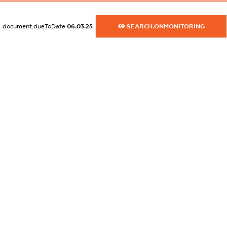
dossier.commercial_info.fax
XXXXXXXXXX
document.dueToDate
06.03.25
SEARCH.ONMONITORING
dossier.commercial_info.email
XXXXXXXXXX
dossier.commercial_info.website
XXXXXXXXXX
dossier.commercial_info.activity
XXXXXXXXXX
freemium.exampleText_1
freemium.exampleText_2
freemium.anonymousPerSearch2
FREEMIUM.DETAILS
FREEMIUM.REGISTER