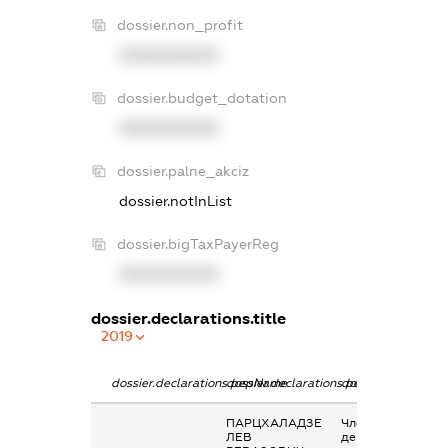
dossier.non_profit
XXXXXXXXXX
dossier.budget_dotation
XXXXXXXXXX
dossier.palne_akciz
dossier.notInList
dossier.bigTaxPayerReg
XXXXXXXXXX
dossier.declarations.title
2019
dossier.declarations.pepName
dossier.declarations.personName
dossier.declaratio
ПАРЦХАЛАДЗЕ
Членство суб’єкт
ЛЕВ
декларування в