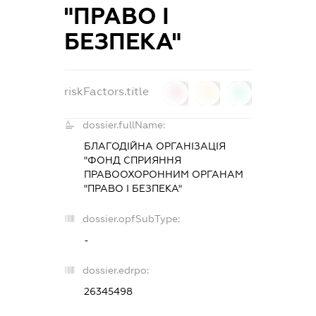
"ПРАВО І
БЕЗПЕКА"
riskFactors.title
0
0
0
dossier.fullName:
БЛАГОДІЙНА ОРГАНІЗАЦІЯ
"ФОНД СПРИЯННЯ
ПРАВООХОРОННИМ ОРГАНАМ
"ПРАВО І БЕЗПЕКА"
dossier.opfSubType:
-
dossier.edrpo:
26345498