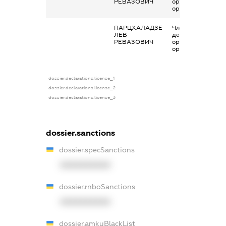
РЕВАЗОВИЧ
організаціях та їх
органах
ПАРЦХАЛАДЗЕ
Членство суб’єкт
ЛЕВ
декларування в
РЕВАЗОВИЧ
організаціях та їх
органах
dossier.declarations.license_1
dossier.declarations.license_2
dossier.declarations.license_3
dossier.sanctions
dossier.specSanctions
XXXXXXXXXX
dossier.rnboSanctions
XXXXXXXXXX
dossier.amkuBlackList