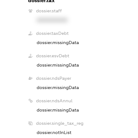
dossier.tax
dossier.staff
XXXXXXXXXX
dossier.taxDebt
dossier.missingData
dossier.esvDebt
dossier.missingData
dossier.ndsPayer
dossier.missingData
dossier.ndsAnnul
dossier.missingData
dossier.single_tax_reg
dossier.notInList