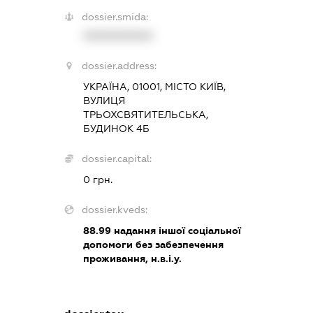
dossier.smida:
XXXXXXXXXX
dossier.address:
УКРАЇНА, 01001, МІСТО КИЇВ,
ВУЛИЦЯ
ТРЬОХСВЯТИТЕЛЬСЬКА,
БУДИНОК 4Б
dossier.capital:
0 грн.
dossier.kveds:
88.99
надання іншої соціальної
допомоги без забезпечення
проживання, н.в.і.у.