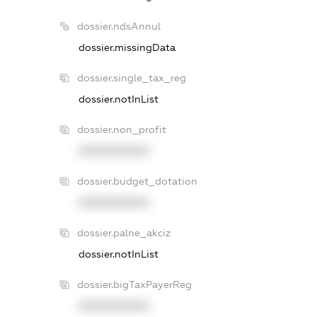
dossier.ndsAnnul
dossier.missingData
dossier.single_tax_reg
dossier.notInList
dossier.non_profit
XXXXXXXXXX
dossier.budget_dotation
XXXXXXXXXX
dossier.palne_akciz
dossier.notInList
dossier.bigTaxPayerReg
XXXXXXXXXX