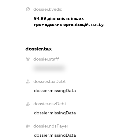
dossier.kveds:
94.99
діяльність інших
громадських організацій, н.в.і.у.
dossier.tax
dossier.staff
XXXXXXXXXX
dossier.taxDebt
dossier.missingData
dossier.esvDebt
dossier.missingData
dossier.ndsPayer
dossier.missingData