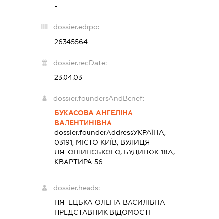
-
dossier.edrpo:
26345564
dossier.regDate:
23.04.03
dossier.foundersAndBenef:
БУКАСОВА АНГЕЛІНА
ВАЛЕНТИНІВНА
dossier.founderAddress
УКРАЇНА,
03191, МІСТО КИЇВ, ВУЛИЦЯ
ЛЯТОШИНСЬКОГО, БУДИНОК 18А,
КВАРТИРА 56
dossier.heads:
ПЯТЕЦЬКА ОЛЕНА ВАСИЛІВНА
-
ПРЕДСТАВНИК
ВІДОМОСТІ