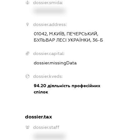
dossier.smida:
XXXXXXXXXX
dossier.address:
01042, М.КИЇВ, ПЕЧЕРСЬКИЙ,
БУЛЬВАР ЛЕСІ УКРАЇНКИ, 36-Б
dossier.capital:
dossier.missingData
dossier.kveds:
94.20
діяльність професійних
спілок
dossier.tax
dossier.staff
XXXXXXXXXX