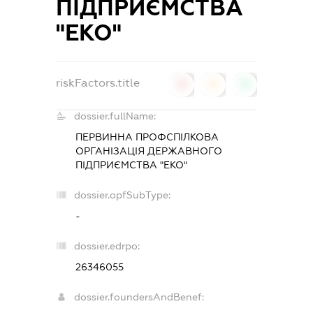
ПІДПРИЄМСТВА
"ЕКО"
riskFactors.title
0
0
0
dossier.fullName:
ПЕРВИННА ПРОФСПІЛКОВА
ОРГАНІЗАЦІЯ ДЕРЖАВНОГО
ПІДПРИЄМСТВА "ЕКО"
dossier.opfSubType:
-
dossier.edrpo:
26346055
dossier.foundersAndBenef: