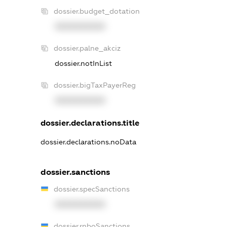
dossier.budget_dotation
XXXXXXXXXX
dossier.palne_akciz
dossier.notInList
dossier.bigTaxPayerReg
XXXXXXXXXX
dossier.declarations.title
dossier.declarations.noData
dossier.sanctions
dossier.specSanctions
XXXXXXXXXX
dossier.rnboSanctions