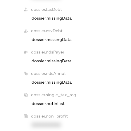
dossier.taxDebt
dossier.missingData
dossier.esvDebt
dossier.missingData
dossier.ndsPayer
dossier.missingData
dossier.ndsAnnul
dossier.missingData
dossier.single_tax_reg
dossier.notInList
dossier.non_profit
XXXXXXXXXX