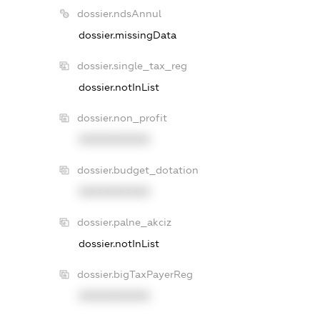
dossier.ndsAnnul
dossier.missingData
dossier.single_tax_reg
dossier.notInList
dossier.non_profit
XXXXXXXXXX
dossier.budget_dotation
XXXXXXXXXX
dossier.palne_akciz
dossier.notInList
dossier.bigTaxPayerReg
XXXXXXXXXX