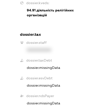
dossier.kveds:
94.91
діяльність релігійних
організацій
dossier.tax
dossier.staff
XXXXXXXXXX
dossier.taxDebt
dossier.missingData
dossier.esvDebt
dossier.missingData
dossier.ndsPayer
dossier.missingData