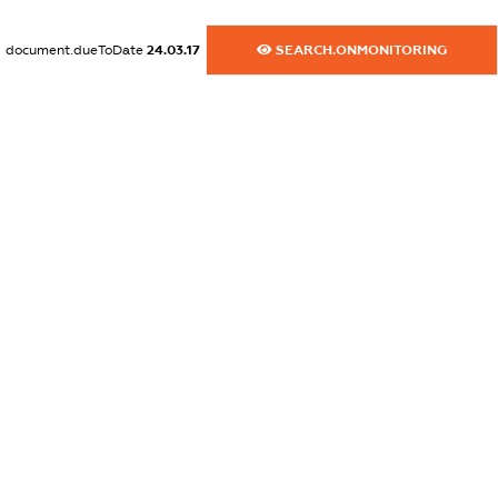
XXXXXXXXXX
document.dueToDate
24.03.17
SEARCH.ONMONITORING
dossier.commercial_info.activity
XXXXXXXXXX
freemium.exampleText_1
freemium.exampleText_2
freemium.anonymousPerSearch2
FREEMIUM.DETAILS
FREEMIUM.REGISTER