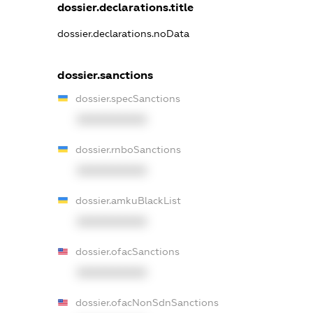
dossier.declarations.title
dossier.declarations.noData
dossier.sanctions
dossier.specSanctions
XXXXXXXXXX
dossier.rnboSanctions
XXXXXXXXXX
dossier.amkuBlackList
XXXXXXXXXX
dossier.ofacSanctions
XXXXXXXXXX
dossier.ofacNonSdnSanctions