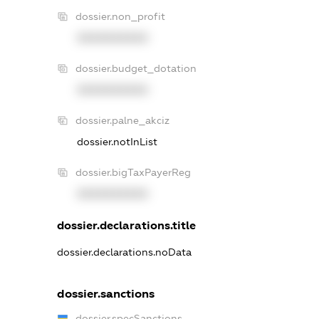
dossier.non_profit
XXXXXXXXXX
dossier.budget_dotation
XXXXXXXXXX
dossier.palne_akciz
dossier.notInList
dossier.bigTaxPayerReg
XXXXXXXXXX
dossier.declarations.title
dossier.declarations.noData
dossier.sanctions
dossier.specSanctions