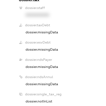
dossier.staff
XXXXXXXXXX
dossier.taxDebt
dossier.missingData
dossier.esvDebt
dossier.missingData
dossier.ndsPayer
dossier.missingData
dossier.ndsAnnul
dossier.missingData
dossier.single_tax_reg
dossier.notInList