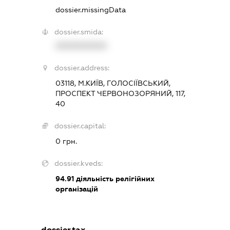
dossier.missingData
dossier.smida:
XXXXXXXXXX
dossier.address:
03118, М.КИЇВ, ГОЛОСІЇВСЬКИЙ,
ПРОСПЕКТ ЧЕРВОНОЗОРЯНИЙ, 117,
40
dossier.capital:
0 грн.
dossier.kveds:
94.91
діяльність релігійних
організацій
dossier.tax