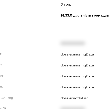
0 грн.
91.33.0
діяльність громадськи
XXXXXXXXXX
t
dossier.missingData
bt
dossier.missingData
er
dossier.missingData
nul
dossier.missingData
_tax_reg
dossier.notInList
ofit