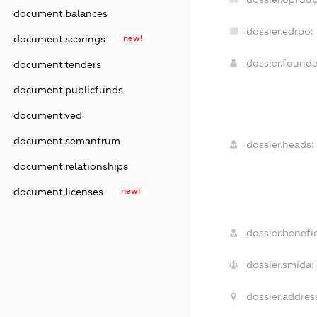
document.balances
dossier.edrpo:
document.scorings
new!
dossier.found
document.tenders
document.publicfunds
document.ved
document.semantrum
dossier.heads:
document.relationships
document.licenses
new!
dossier.benefic
dossier.smida:
dossier.address