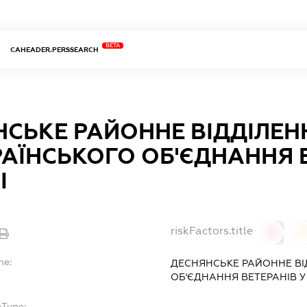
BETA
CAHEADER.PERSSEARCH
НСЬКЕ РАЙОННЕ ВІДДІЛЕН
АЇНСЬКОГО ОБ'ЄДНАННЯ В
І
riskFactors.title
0
0
me:
ДЕСНЯНСЬКЕ РАЙОННЕ ВІ
ОБ'ЄДНАННЯ ВЕТЕРАНІВ У
bType: