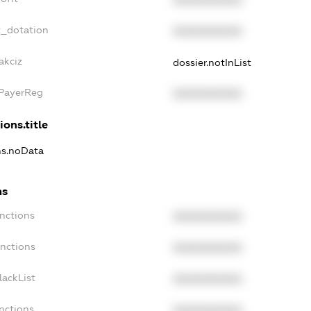
XXXXXXXXXX
t_dotation
XXXXXXXXXX
akciz
dossier.notInList
xPayerReg
XXXXXXXXXX
ions.title
ns.noData
ns
nctions
XXXXXXXXXX
anctions
XXXXXXXXXX
lackList
XXXXXXXXXX
nctions
XXXXXXXXXX