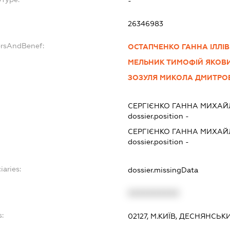
-
26346983
ersAndBenef:
ОСТАПЧЕНКО ГАННА ІЛЛІ
МЕЛЬНИК ТИМОФІЙ ЯКОВ
ЗОЗУЛЯ МИКОЛА ДМИТРО
СЕРГІЄНКО ГАННА МИХАЙ
dossier.position -
СЕРГІЄНКО ГАННА МИХАЙ
dossier.position -
iaries:
dossier.missingData
XXXXXXXXXX
:
02127, М.КИЇВ, ДЕСНЯНСЬК