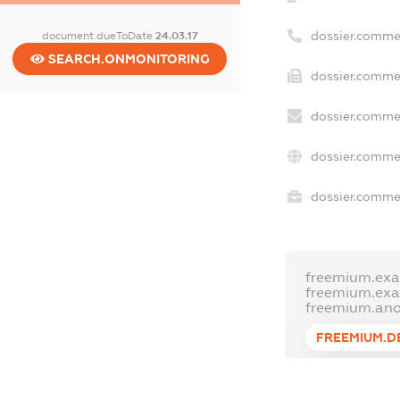
dossier.comme
document.dueToDate
24.03.17
SEARCH.ONMONITORING
dossier.commer
dossier.commer
dossier.commer
dossier.commer
freemium.exa
freemium.ex
freemium.an
FREEMIUM.D