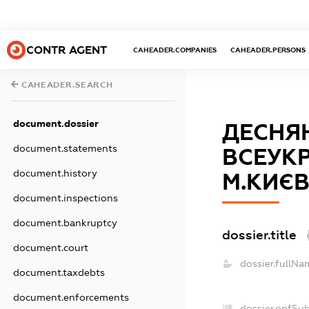
CONTR AGENT
CAHEADER.COMPANIES
CAHEADER.PERSONS
CAHEADER.SEARCH
document.dossier
ДЕСНЯ
document.statements
ВСЕУКР
document.history
М.КИЄВ
document.inspections
document.bankruptcy
dossier.title
document.court
dossier.fullNa
document.taxdebts
document.enforcements
dossier.opfSu