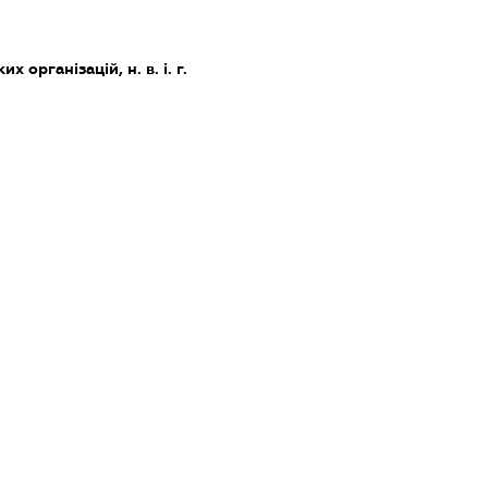
х організацій, н. в. і. г.