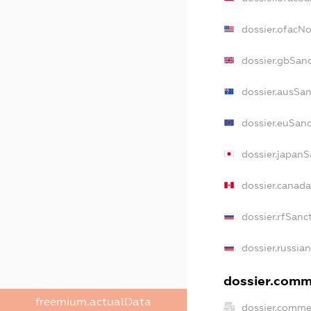
dossier.ofacN
dossier.gbSan
dossier.ausSan
dossier.euSanc
dossier.japanS
dossier.canad
dossier.rfSanc
dossier.russia
dossier.comme
freemium.actualData
dossier.comme