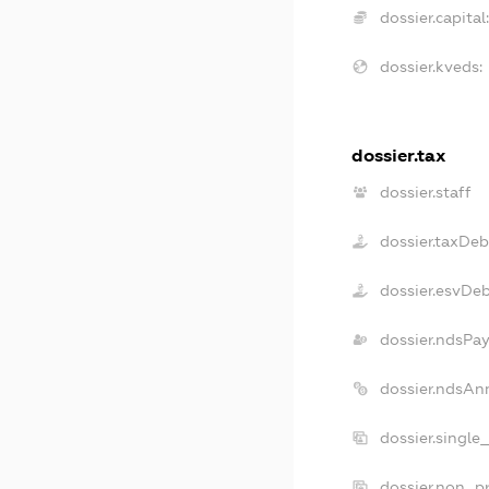
dossier.capital:
dossier.kveds:
dossier.tax
dossier.staff
dossier.taxDeb
dossier.esvDe
dossier.ndsPay
dossier.ndsAn
dossier.single
dossier.non_pr