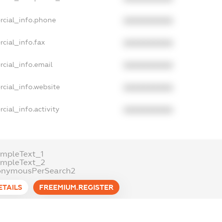
rcial_info.phone
XXXXXXXXXX
cial_info.fax
XXXXXXXXXX
cial_info.email
XXXXXXXXXX
cial_info.website
XXXXXXXXXX
cial_info.activity
XXXXXXXXXX
mpleText_1
ampleText_2
onymousPerSearch2
ETAILS
FREEMIUM.REGISTER