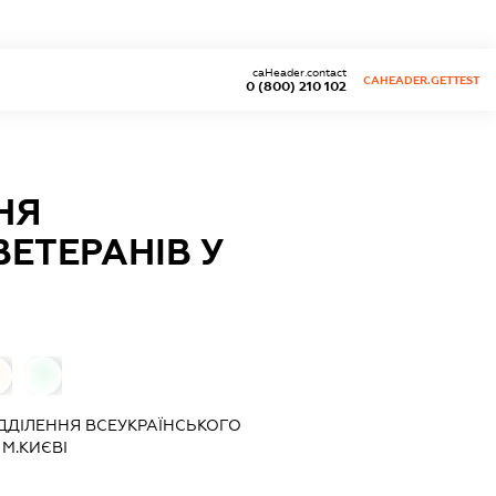
caHeader.contact
CAHEADER.GETTEST
0 (800) 210 102
НЯ
ЕТЕРАНІВ У
0
ДДІЛЕННЯ ВСЕУКРАЇНСЬКОГО
 М.КИЄВІ