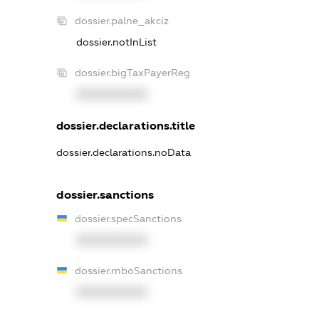
dossier.palne_akciz
dossier.notInList
dossier.bigTaxPayerReg
XXXXXXXXXX
dossier.declarations.title
dossier.declarations.noData
dossier.sanctions
dossier.specSanctions
XXXXXXXXXX
dossier.rnboSanctions
XXXXXXXXXX