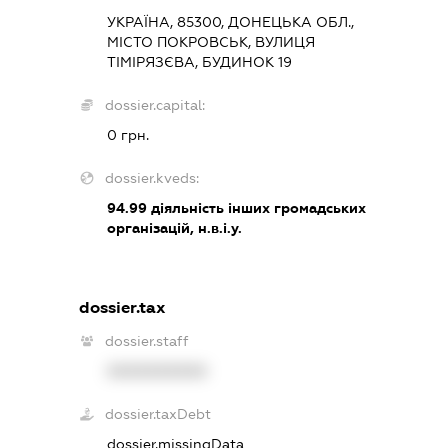
УКРАЇНА, 85300, ДОНЕЦЬКА ОБЛ.,
МІСТО ПОКРОВСЬК, ВУЛИЦЯ
ТІМІРЯЗЄВА, БУДИНОК 19
dossier.capital:
0 грн.
dossier.kveds:
94.99
діяльність інших громадських
організацій, н.в.і.у.
dossier.tax
dossier.staff
XXXXXXXXXX
dossier.taxDebt
dossier.missingData