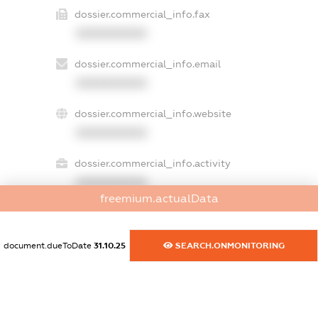
dossier.commercial_info.fax
XXXXXXXXXX
dossier.commercial_info.email
XXXXXXXXXX
dossier.commercial_info.website
XXXXXXXXXX
dossier.commercial_info.activity
XXXXXXXXXX
freemium.actualData
freemium.exampleText_1
document.dueToDate
31.10.25
SEARCH.ONMONITORING
freemium.exampleText_2
freemium.anonymousPerSearch2
FREEMIUM.DETAILS
FREEMIUM.REGISTER