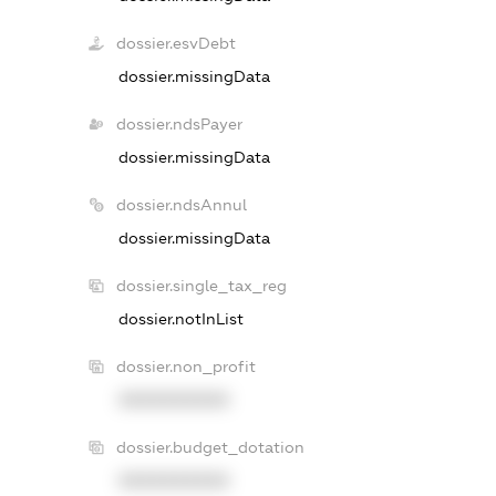
dossier.esvDebt
dossier.missingData
dossier.ndsPayer
dossier.missingData
dossier.ndsAnnul
dossier.missingData
dossier.single_tax_reg
dossier.notInList
dossier.non_profit
XXXXXXXXXX
dossier.budget_dotation
XXXXXXXXXX