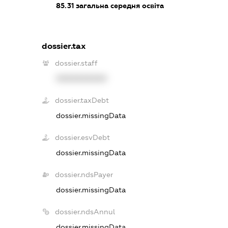
85.31
загальна середня освіта
dossier.tax
dossier.staff
XXXXXXXXXX
dossier.taxDebt
dossier.missingData
dossier.esvDebt
dossier.missingData
dossier.ndsPayer
dossier.missingData
dossier.ndsAnnul
dossier.missingData