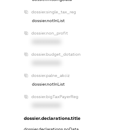
dossier.single_tax_reg
dossier.notInList
dossier.non_profit
XXXXXXXXXX
dossier.budget_dotation
XXXXXXXXXX
dossier.palne_akciz
dossier.notInList
dossier.bigTaxPayerReg
XXXXXXXXXX
dossier.declarations.title
dossier.declarations.noData