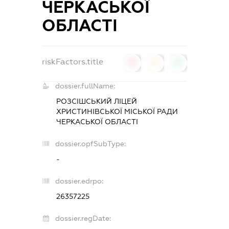
ЧЕРКАСЬКОЇ
ОБЛАСТІ
riskFactors.title
0
0
0
dossier.fullName:
РОЗСІШСЬКИЙ ЛІЦЕЙ
ХРИСТИНІВСЬКОЇ МІСЬКОЇ РАДИ
ЧЕРКАСЬКОЇ ОБЛАСТІ
dossier.opfSubType:
-
dossier.edrpo:
26357225
dossier.regDate: