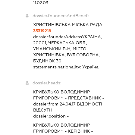
11.02.03
dossier.foundersAndBenef:
ХРИСТИНІВСЬКА МІСЬКА РАДА
33319218
dossier.founderAddress
УКРАЇНА,
20001, ЧЕРКАСЬКА ОБЛ.,
УМАНСЬКИЙ Р-Н, МІСТО
ХРИСТИНІВКА, ВУЛ.СОБОРНА,
БУДИНОК 30
statements.nationality:
Україна
dossier.heads:
КРИВУЛЬКО ВОЛОДИМИР
ГРИГОРОВИЧ
-
ПРЕДСТАВНИК
-
dossier.from 24.04.17
ВІДОМОСТІ
ВІДСУТНІ
dossier.position -
КРИВУЛЬКО ВОЛОДИМИР
ГРИГОРОВИЧ
-
КЕРІВНИК
-