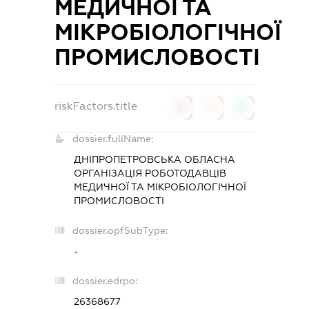
МЕДИЧНОЇ ТА
МІКРОБІОЛОГІЧНОЇ
ПРОМИСЛОВОСТІ
riskFactors.title
0
0
0
dossier.fullName:
ДНІПРОПЕТРОВСЬКА ОБЛАСНА
ОРГАНІЗАЦІЯ РОБОТОДАВЦІВ
МЕДИЧНОЇ ТА МІКРОБІОЛОГІЧНОЇ
ПРОМИСЛОВОСТІ
dossier.opfSubType:
-
dossier.edrpo:
26368677