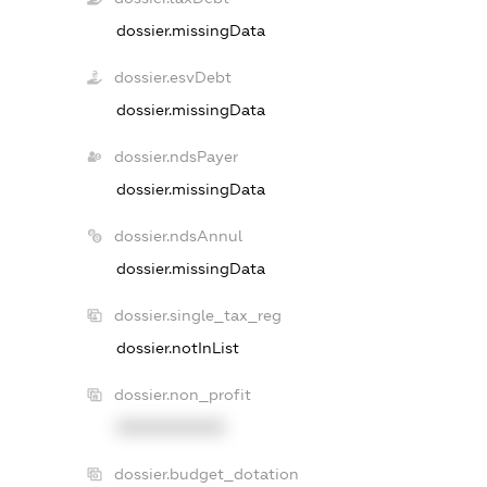
dossier.missingData
dossier.esvDebt
dossier.missingData
dossier.ndsPayer
dossier.missingData
dossier.ndsAnnul
dossier.missingData
dossier.single_tax_reg
dossier.notInList
dossier.non_profit
XXXXXXXXXX
dossier.budget_dotation