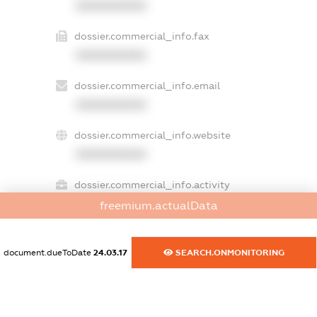
XXXXXXXXXX
dossier.commercial_info.fax
XXXXXXXXXX
dossier.commercial_info.email
XXXXXXXXXX
dossier.commercial_info.website
XXXXXXXXXX
dossier.commercial_info.activity
XXXXXXXXXX
freemium.actualData
document.dueToDate
24.03.17
SEARCH.ONMONITORING
freemium.exampleText_1
freemium.exampleText_2
freemium.anonymousPerSearch2
FREEMIUM.DETAILS