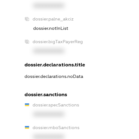
XXXXXXXXXX
dossier.palne_akciz
dossier.notInList
dossier.bigTaxPayerReg
XXXXXXXXXX
dossier.declarations.title
dossier.declarations.noData
dossier.sanctions
dossier.specSanctions
XXXXXXXXXX
dossier.rnboSanctions
XXXXXXXXXX