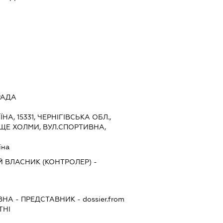
РАДА
ЇНА, 15331, ЧЕРНІГІВСЬКА ОБЛ.,
ЩЕ ХОЛМИ, ВУЛ.СПОРТИВНА,
їна
 ВЛАСНИК (КОНТРОЛЕР) -
ВНА
-
ПРЕДСТАВНИК
- dossier.from
ТНІ