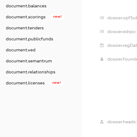
document.balances
document.scorings
new!
dossier.opfSu
document.tenders
dossier.edrpo:
document.publicfunds
dossier.regDat
document.ved
dossier.found
document.semantrum
document.relationships
document.licenses
new!
dossier.heads: