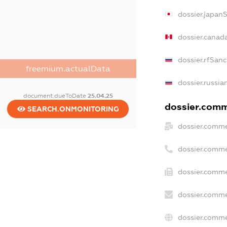
dossier.japan
dossier.canad
dossier.rfSanc
freemium.actualData
dossier.russia
document.dueToDate
25.04.25
dossier.comme
SEARCH.ONMONITORING
dossier.comme
dossier.comme
dossier.comme
dossier.comme
dossier.comme