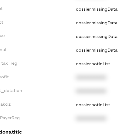
bt
dossier.missingData
bt
dossier.missingData
yer
dossier.missingData
nul
dossier.missingData
e_tax_reg
dossier.notInList
rofit
XXXXXXXXXX
t_dotation
XXXXXXXXXX
_akciz
dossier.notInList
xPayerReg
XXXXXXXXXX
ions.title