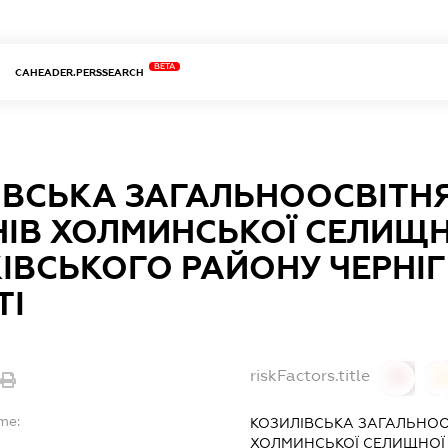
BETA
CAHEADER.PERSSEARCH
ВСЬКА ЗАГАЛЬНООСВІТНЯ 
НІВ ХОЛМИНСЬКОЇ СЕЛИЩН
ІВСЬКОГО РАЙОНУ ЧЕРНІГ
ТІ
riskFactors.title
0
me:
КОЗИЛІВСЬКА ЗАГАЛЬНООС
ХОЛМИНСЬКОЇ СЕЛИЩНОЇ