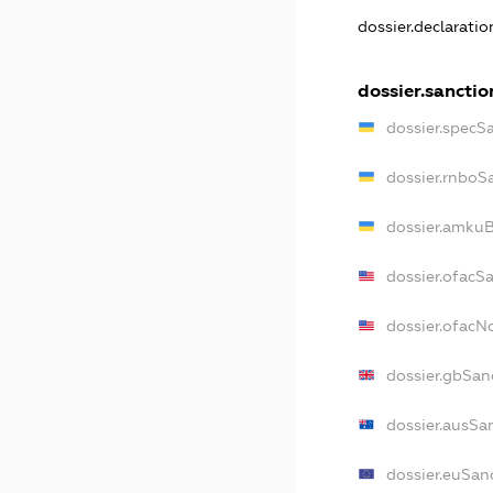
dossier.declarati
dossier.sanctio
dossier.specS
dossier.rnboS
dossier.amkuB
dossier.ofacS
dossier.ofac
dossier.gbSan
dossier.ausSa
dossier.euSan