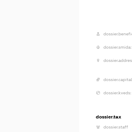
dossier.benefic
dossier.smida:
dossier.addres
dossier.capital
dossier.kveds:
dossier.tax
dossier.staff