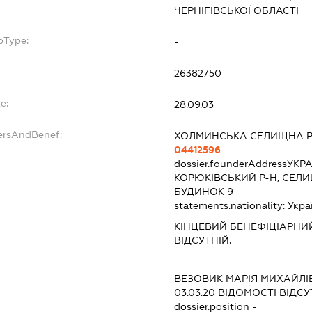
ЧЕРНІГІВСЬКОЇ ОБЛАСТІ
bType:
-
26382750
e:
28.09.03
ersAndBenef:
ХОЛМИНСЬКА СЕЛИЩНА 
04412596
dossier.founderAddress
УКРА
КОРЮКІВСЬКИЙ Р-Н, СЕЛИ
БУДИНОК 9
statements.nationality:
Укра
КІНЦЕВИЙ БЕНЕФІЦІАРНИЙ
ВІДСУТНІЙ.
ВЕЗОВИК МАРІЯ МИХАЙЛІ
03.03.20
ВІДОМОСТІ ВІДСУ
dossier.position -