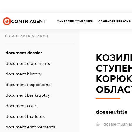
CONTR AGENT
CAHEADER.COMPANIES
CAHEADER.PERSONS
CAHEADER.SEARCH
document.dossier
КОЗИЛІ
document.statements
СТУПЕ
document.history
КОРЮК
document.inspections
ОБЛАС
document.bankruptcy
document.court
dossier.title
document.taxdebts
dossier.fullNa
document.enforcements