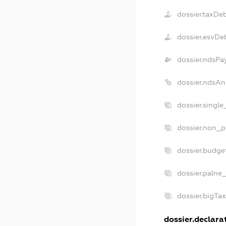
dossier.taxDe
dossier.esvDe
dossier.ndsPa
dossier.ndsAn
dossier.singl
dossier.non_p
dossier.budge
dossier.palne
dossier.bigTa
dossier.declarat