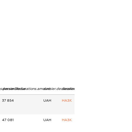
ns.personStatus
dossier.declarations.amount
dossier.declarations.currency
dossier.declarations.source
37 854
UAH
НАЗК
47 081
UAH
НАЗК