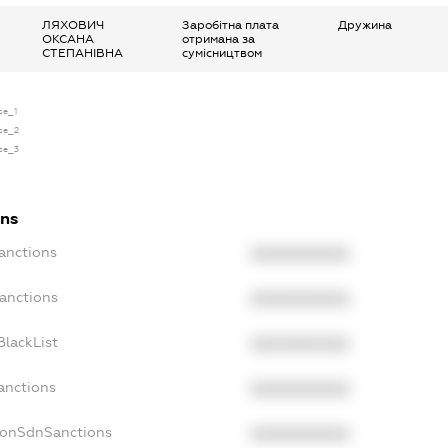
ЛЯХОВИЧ
Заробітна плата
Дружина
ОКСАНА
отримана за
СТЕПАНІВНА
сумісництвом
se_1
nse_2
nse_3
ons
Sanctions
XXXXXXXXXX
Sanctions
XXXXXXXXXX
BlackList
XXXXXXXXXX
anctions
XXXXXXXXXX
NonSdnSanctions
XXXXXXXXXX