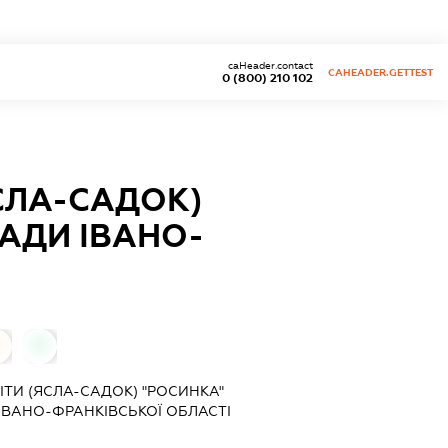
caHeader.contact
CAHEADER.GETTEST
0 (800) 210 102
СЛА-САДОК)
РАДИ ІВАНО-
0
0
ТИ (ЯСЛА-САДОК) "РОСИНКА"
 ІВАНО-ФРАНКІВСЬКОЇ ОБЛАСТІ