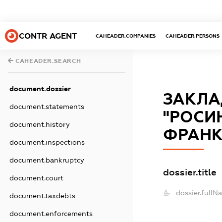
CONTR AGENT
CAHEADER.COMPANIES
CAHEADER.PERSONS
CAHEADER.SEARCH
document.dossier
ЗАКЛА
document.statements
"РОСИН
document.history
ФРАНК
document.inspections
document.bankruptcy
dossier.title
document.court
dossier.fullN
document.taxdebts
document.enforcements