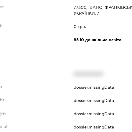
ss:
77300, ІВАНО-ФРАНКІВСЬК
УКРАЇНКИ, 7
l:
0 грн.
:
85.10
дошкільна освіта
XXXXXXXXXX
bt
dossier.missingData
ebt
dossier.missingData
yer
dossier.missingData
nnul
dossier.missingData