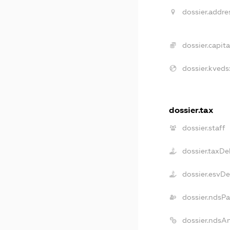
dossier.addre
dossier.capita
dossier.kveds
dossier.tax
dossier.staff
dossier.taxDe
dossier.esvD
dossier.ndsPa
dossier.ndsA