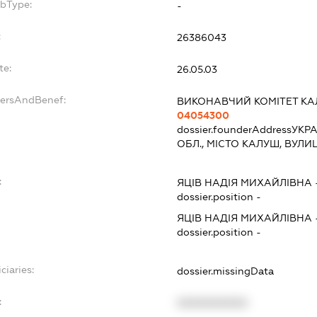
ubType:
-
:
26386043
te:
26.05.03
dersAndBenef:
ВИКОНАВЧИЙ КОМІТЕТ КАЛ
04054300
dossier.founderAddress
УКРА
ОБЛ., МІСТО КАЛУШ, ВУЛИ
:
ЯЦІВ НАДІЯ МИХАЙЛІВНА
dossier.position -
ЯЦІВ НАДІЯ МИХАЙЛІВНА
dossier.position -
ciaries:
dossier.missingData
:
XXXXXXXXXX