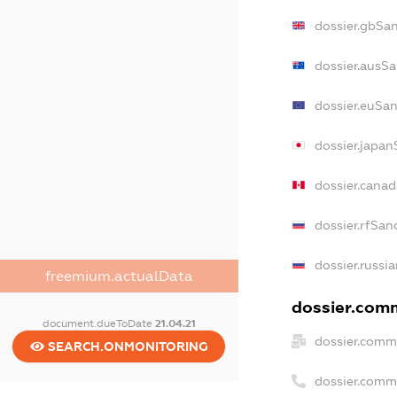
dossier.gbSa
dossier.ausS
dossier.euSa
dossier.japa
dossier.cana
dossier.rfSan
dossier.russi
freemium.actualData
dossier.comm
document.dueToDate
21.04.21
dossier.comm
SEARCH.ONMONITORING
dossier.comm