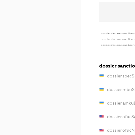
dossier.declarations.licen
dossier.declarations.lice
dossier.declarations.lice
dossier.sancti
dossier.spec
dossier.rnbo
dossier.amku
dossier.ofacS
dossier.ofac