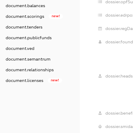
dossier.opfS
document.balances
dossier.edrpo
document.scorings
new!
document.tenders
dossier.regDa
document.publicfunds
dossier.foun
document.ved
document.semantrum
document.relationships
dossier.heads
document.licenses
new!
dossier.benefi
dossier.smida