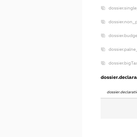
dossier.singl
dossier.non_p
dossier.budg
dossier.palne
dossier.bigT
dossier.declara
dossier.declara