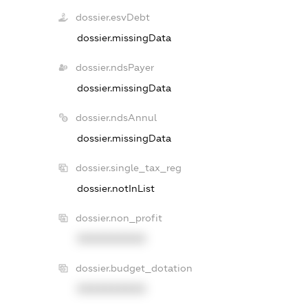
dossier.esvDebt
dossier.missingData
dossier.ndsPayer
dossier.missingData
dossier.ndsAnnul
dossier.missingData
dossier.single_tax_reg
dossier.notInList
dossier.non_profit
XXXXXXXXXX
dossier.budget_dotation
XXXXXXXXXX