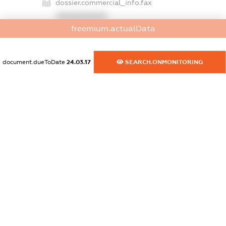
dossier.commercial_info.fax
XXXXXXXXXX
freemium.actualData
dossier.commercial_info.email
XXXXXXXXXX
document.dueToDate
24.03.17
SEARCH.ONMONITORING
dossier.commercial_info.website
XXXXXXXXXX
dossier.commercial_info.activity
XXXXXXXXXX
freemium.exampleText_1
freemium.exampleText_2
freemium.anonymousPerSearch2
FREEMIUM.DETAILS
FREEMIUM.REGISTER