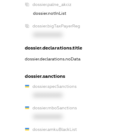
dossier.palne_akciz
dossier.notInList
dossier.bigTaxPayerReg
XXXXXXXXXX
dossier.declarations.title
dossier.declarations.noData
dossier.sanctions
dossier.specSanctions
XXXXXXXXXX
dossier.rnboSanctions
XXXXXXXXXX
dossier.amkuBlackList