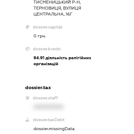
ТИСМЕНИЦЬКИЙ Р-Н,
ТЕРНОВИЦЯ, ВУЛИЦЯ
ЦЕНТРАЛЬНА, 16Г
dossier.capital:
0 грн.
dossier.kveds:
94.91
діяльність релігійних
організацій
dossier.tax
dossier.staff
XXXXXXXXXX
dossier.taxDebt
dossier.missingData