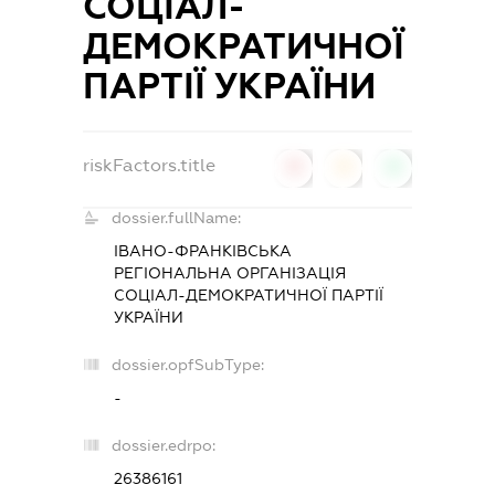
СОЦІАЛ-
ДЕМОКРАТИЧНОЇ
ПАРТІЇ УКРАЇНИ
riskFactors.title
0
0
0
dossier.fullName:
ІВАНО-ФРАНКІВСЬКА
РЕГІОНАЛЬНА ОРГАНІЗАЦІЯ
СОЦІАЛ-ДЕМОКРАТИЧНОЇ ПАРТІЇ
УКРАЇНИ
dossier.opfSubType:
-
dossier.edrpo:
26386161