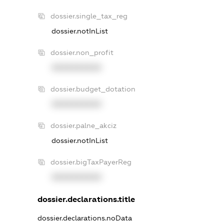
dossier.single_tax_reg
dossier.notInList
dossier.non_profit
XXXXXXXXXX
dossier.budget_dotation
XXXXXXXXXX
dossier.palne_akciz
dossier.notInList
dossier.bigTaxPayerReg
XXXXXXXXXX
dossier.declarations.title
dossier.declarations.noData