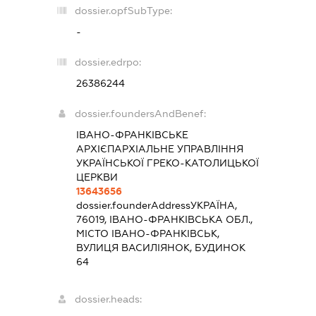
dossier.opfSubType:
-
dossier.edrpo:
26386244
dossier.foundersAndBenef:
ІВАНО-ФРАНКІВСЬКЕ
АРХІЄПАРХІАЛЬНЕ УПРАВЛІННЯ
УКРАЇНСЬКОЇ ГРЕКО-КАТОЛИЦЬКОЇ
ЦЕРКВИ
13643656
dossier.founderAddress
УКРАЇНА,
76019, ІВАНО-ФРАНКІВСЬКА ОБЛ.,
МІСТО ІВАНО-ФРАНКІВСЬК,
ВУЛИЦЯ ВАСИЛІЯНОК, БУДИНОК
64
dossier.heads: