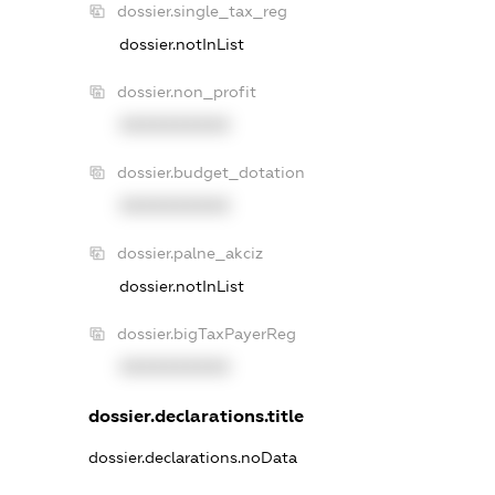
dossier.single_tax_reg
dossier.notInList
dossier.non_profit
XXXXXXXXXX
dossier.budget_dotation
XXXXXXXXXX
dossier.palne_akciz
dossier.notInList
dossier.bigTaxPayerReg
XXXXXXXXXX
dossier.declarations.title
dossier.declarations.noData