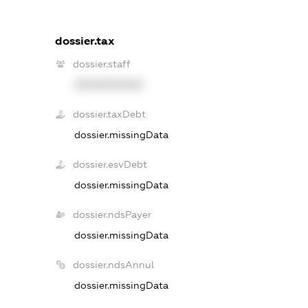
dossier.tax
dossier.staff
XXXXXXXXXX
dossier.taxDebt
dossier.missingData
dossier.esvDebt
dossier.missingData
dossier.ndsPayer
dossier.missingData
dossier.ndsAnnul
dossier.missingData