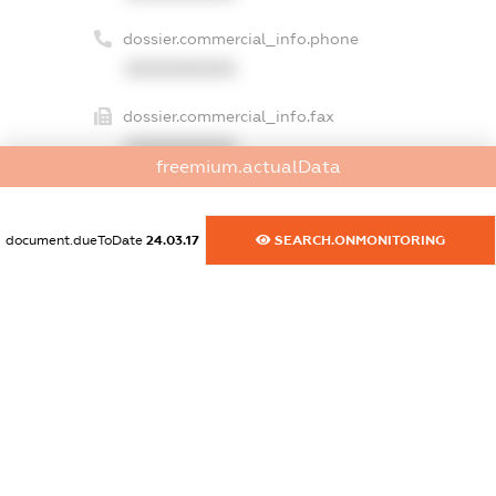
dossier.commercial_info.phone
XXXXXXXXXX
dossier.commercial_info.fax
XXXXXXXXXX
freemium.actualData
dossier.commercial_info.email
XXXXXXXXXX
document.dueToDate
24.03.17
SEARCH.ONMONITORING
dossier.commercial_info.website
XXXXXXXXXX
dossier.commercial_info.activity
XXXXXXXXXX
freemium.exampleText_1
freemium.exampleText_2