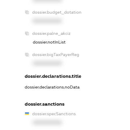
dossier.budget_dotation
XXXXXXXXXX
dossier.palne_akciz
dossier.notInList
dossier.bigTaxPayerReg
XXXXXXXXXX
dossier.declarations.title
dossier.declarations.noData
dossier.sanctions
dossier.specSanctions
XXXXXXXXXX