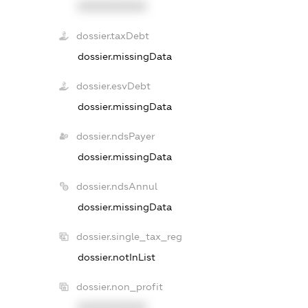
XXXXXXXXXX
dossier.taxDebt
dossier.missingData
dossier.esvDebt
dossier.missingData
dossier.ndsPayer
dossier.missingData
dossier.ndsAnnul
dossier.missingData
dossier.single_tax_reg
dossier.notInList
dossier.non_profit
XXXXXXXXXX