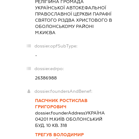
РЕЛІГІЙНА ГРОМАДА
УКРАЇНСЬКОЇ АВТОКЕФАЛЬНОЇ
ПРАВОСЛАВНОЇ ЦЕРКВИ ПАРАФІЇ
СВЯТОГО РІЗДВА ХРИСТОВОГО В
ОБОЛОНСЬКОМУ РАЙОНІ
М.КИЄВА
dossier.opfSubType:
-
dossier.edrpo:
26386988
dossier.foundersAndBenef:
ПАСІЧНИК РОСТИСЛАВ
ГРИГОРОВИЧ
dossier.founderAddress
УКРАЇНА
04201 М.КИЇВ ОБОЛОНСЬКИЙ
БУД. 10 КВ. 318
ТРЕГУБ ВОЛОДИМИР