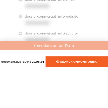
XXXXXXXXXX
dossier.commercial_info.website
XXXXXXXXXX
dossier.commercial_info.activity
XXXXXXXXXX
freemium.actualData
freemium.exampleText_1
document.dueToDate
29.06.24
SEARCH.ONMONITORING
freemium.exampleText_2
freemium.anonymousPerSearch2
FREEMIUM.DETAILS
FREEMIUM.REGISTER