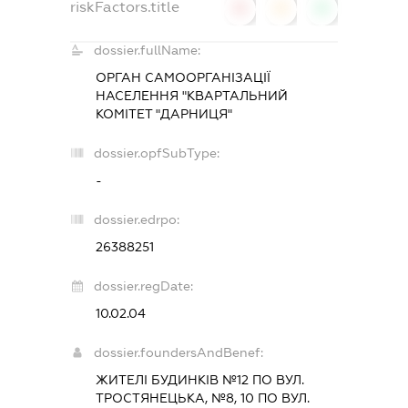
riskFactors.title
0
0
0
dossier.fullName:
ОРГАН САМООРГАНІЗАЦІЇ
НАСЕЛЕННЯ "КВАРТАЛЬНИЙ
КОМІТЕТ "ДАРНИЦЯ"
dossier.opfSubType:
-
dossier.edrpo:
26388251
dossier.regDate:
10.02.04
dossier.foundersAndBenef:
ЖИТЕЛІ БУДИНКІВ №12 ПО ВУЛ.
ТРОСТЯНЕЦЬКА, №8, 10 ПО ВУЛ.