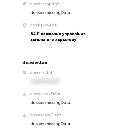
dossier.capital:
dossier.missingData
dossier.kveds:
84.11
державне управління
загального характеру
dossier.tax
dossier.staff
XXXXXXXXXX
dossier.taxDebt
dossier.missingData
dossier.esvDebt
dossier.missingData