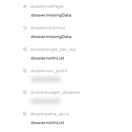
dossier.ndsPayer
dossier.missingData
dossier.ndsAnnul
dossier.missingData
dossier.single_tax_reg
dossier.notInList
dossier.non_profit
XXXXXXXXXX
dossier.budget_dotation
XXXXXXXXXX
dossier.palne_akciz
dossier.notInList