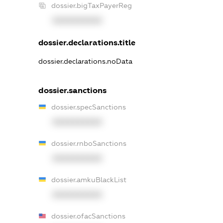
dossier.bigTaxPayerReg
XXXXXXXXXX
dossier.declarations.title
dossier.declarations.noData
dossier.sanctions
dossier.specSanctions
XXXXXXXXXX
dossier.rnboSanctions
XXXXXXXXXX
dossier.amkuBlackList
XXXXXXXXXX
dossier.ofacSanctions