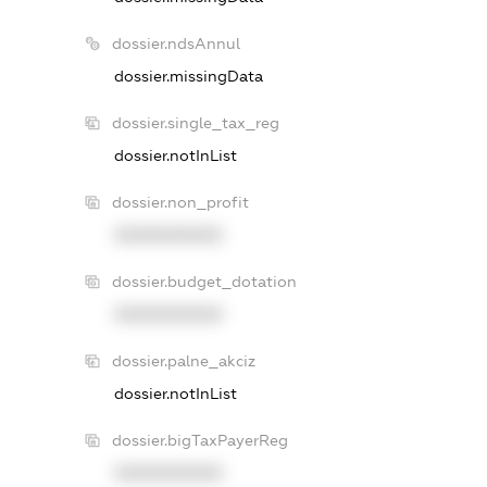
dossier.ndsAnnul
dossier.missingData
dossier.single_tax_reg
dossier.notInList
dossier.non_profit
XXXXXXXXXX
dossier.budget_dotation
XXXXXXXXXX
dossier.palne_akciz
dossier.notInList
dossier.bigTaxPayerReg
XXXXXXXXXX