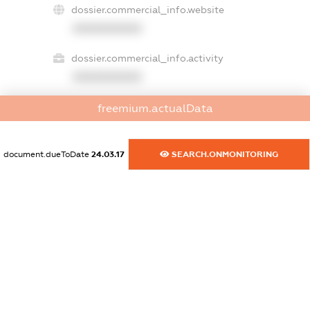
dossier.commercial_info.website
XXXXXXXXXX
dossier.commercial_info.activity
XXXXXXXXXX
freemium.actualData
freemium.exampleText_1
freemium.exampleText_2
document.dueToDate
24.03.17
SEARCH.ONMONITORING
freemium.anonymousPerSearch2
FREEMIUM.DETAILS
FREEMIUM.REGISTER