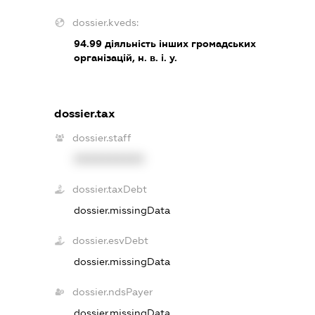
dossier.kveds:
94.99
діяльність інших громадських
організацій, н. в. і. у.
dossier.tax
dossier.staff
XXXXXXXXXX
dossier.taxDebt
dossier.missingData
dossier.esvDebt
dossier.missingData
dossier.ndsPayer
dossier.missingData