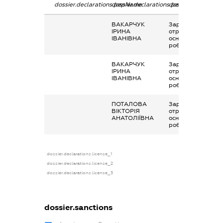
dossier.declarations.pepName
dossier.declarations.personName
dossier.declaratio
ВАКАРЧУК
Заробітна плата
ІРИНА
отримана за
ІВАНІВНА
основним місцем
роботи
ВАКАРЧУК
Заробітна плата
ІРИНА
отримана за
ІВАНІВНА
основним місцем
роботи
ПОТАЛОВА
Заробітна плата
ВІКТОРІЯ
отримана за
АНАТОЛІЇВНА
основним місцем
роботи
dossier.declarations.license_1
dossier.declarations.license_2
dossier.declarations.license_3
dossier.sanctions