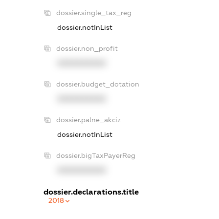
dossier.single_tax_reg
dossier.notInList
dossier.non_profit
XXXXXXXXXX
dossier.budget_dotation
XXXXXXXXXX
dossier.palne_akciz
dossier.notInList
dossier.bigTaxPayerReg
XXXXXXXXXX
dossier.declarations.title
2018