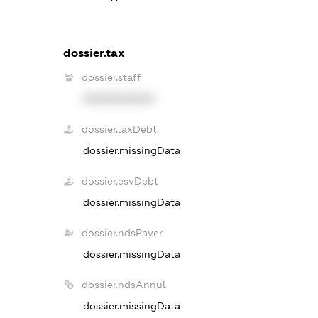
dossier.tax
dossier.staff
XXXXXXXXXX
dossier.taxDebt
dossier.missingData
dossier.esvDebt
dossier.missingData
dossier.ndsPayer
dossier.missingData
dossier.ndsAnnul
dossier.missingData