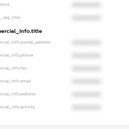
tions
XXXXXXXXXX
n_reg_title
XXXXXXXXXX
rcial_info.title
rcial_info.postal_address
XXXXXXXXXX
rcial_info.phone
XXXXXXXXXX
rcial_info.fax
XXXXXXXXXX
rcial_info.email
XXXXXXXXXX
rcial_info.website
XXXXXXXXXX
cial_info.activity
XXXXXXXXXX