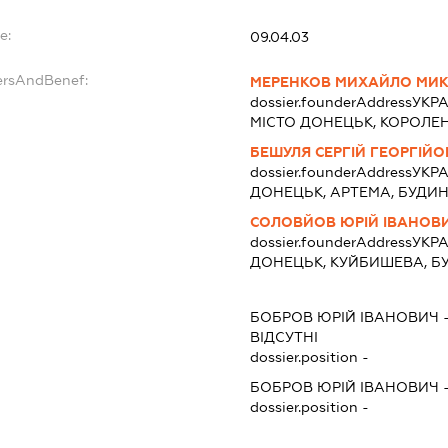
e:
09.04.03
ersAndBenef:
МЕРЕНКОВ МИХАЙЛО МИ
dossier.founderAddress
УКРА
МІСТО ДОНЕЦЬК, КОРОЛЕН
БЕШУЛЯ СЕРГІЙ ГЕОРГІЙ
dossier.founderAddress
УКРА
ДОНЕЦЬК, АРТЕМА, БУДИНО
СОЛОВЙОВ ЮРІЙ ІВАНОВ
dossier.founderAddress
УКРА
ДОНЕЦЬК, КУЙБИШЕВА, БУ
БОБРОВ ЮРІЙ ІВАНОВИЧ
ВІДСУТНІ
dossier.position -
БОБРОВ ЮРІЙ ІВАНОВИЧ
dossier.position -