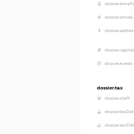
dossier.benefic
dossier.smida:
dossier.addres
dossier.capital
dossier.kveds:
dossier.tax
dossier.staff
dossier.taxDe
dossier.esvDe