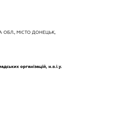
А ОБЛ., МІСТО ДОНЕЦЬК,
дських організацій, н.в.і.у.