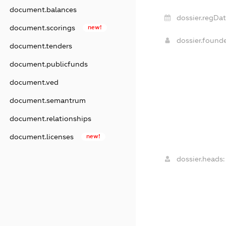
document.balances
dossier.regDat
document.scorings
new!
dossier.found
document.tenders
document.publicfunds
document.ved
document.semantrum
document.relationships
document.licenses
new!
dossier.heads: