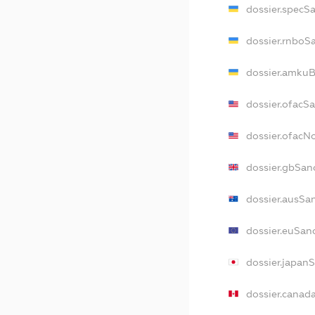
dossier.specS
dossier.rnboS
dossier.amkuB
dossier.ofacS
dossier.ofac
dossier.gbSan
dossier.ausSa
dossier.euSan
dossier.japan
dossier.canad