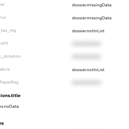
yer
dossier.missingData
nul
dossier.missingData
e_tax_reg
dossier.notInList
rofit
XXXXXXXXXX
t_dotation
XXXXXXXXXX
akciz
dossier.notInList
xPayerReg
XXXXXXXXXX
ions.title
ons.noData
ns