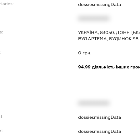
iaries:
dossier.missingData
XXXXXXXXXX
s:
УКРАЇНА, 83050, ДОНЕЦЬК
ВУЛ.АРТЕМА, БУДИНОК 98
:
0 грн.
94.99
діяльність інших грома
XXXXXXXXXX
bt
dossier.missingData
bt
dossier.missingData