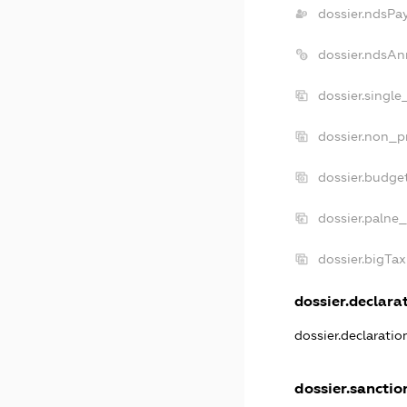
dossier.ndsPa
dossier.ndsAn
dossier.singl
dossier.non_p
dossier.budge
dossier.palne_
dossier.bigTa
dossier.declarat
dossier.declarati
dossier.sanctio