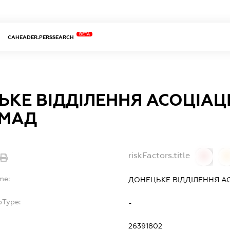
BETA
CAHEADER.PERSSEARCH
КЕ ВІДДІЛЕННЯ АСОЦІАЦІЇ
ОМАД
riskFactors.title
0
0
me:
ДОНЕЦЬКЕ ВІДДІЛЕННЯ АС
bType:
-
26391802