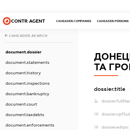
CONTR AGENT
CAHEADER.COMPANIES
CAHEADER.PERSONS
CAHEADER.SEARCH
document.dossier
ДОНЕЦЬ
document.statements
ТА ГР
document.history
document.inspections
dossier.title
document.bankruptcy
dossier.fullNa
document.court
dossier.opfSu
document.taxdebts
document.enforcements
dossier.edrpo: