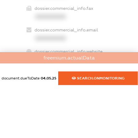
dossier.commercial_info.fax
XXXXXXXXXX
dossier.commercial_info.email
XXXXXXXXXX
dossier.commercial_info.website
freemium.actualData
XXXXXXXXXX
dossier.commercial_info.activity
document.dueToDate
04.05.25
SEARCH.ONMONITORING
XXXXXXXXXX
freemium.exampleText_1
freemium.exampleText_2
freemium.anonymousPerSearch2
FREEMIUM.DETAILS