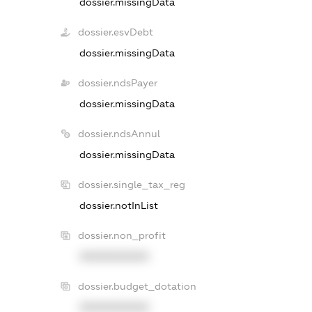
dossier.missingData
dossier.esvDebt
dossier.missingData
dossier.ndsPayer
dossier.missingData
dossier.ndsAnnul
dossier.missingData
dossier.single_tax_reg
dossier.notInList
dossier.non_profit
XXXXXXXXXX
dossier.budget_dotation
XXXXXXXXXX