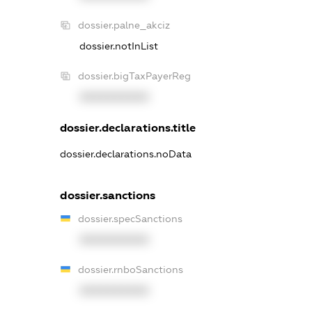
dossier.palne_akciz
dossier.notInList
dossier.bigTaxPayerReg
XXXXXXXXXX
dossier.declarations.title
dossier.declarations.noData
dossier.sanctions
dossier.specSanctions
XXXXXXXXXX
dossier.rnboSanctions
XXXXXXXXXX