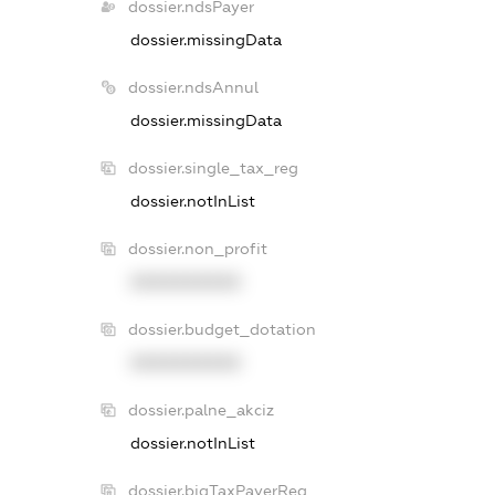
dossier.ndsPayer
dossier.missingData
dossier.ndsAnnul
dossier.missingData
dossier.single_tax_reg
dossier.notInList
dossier.non_profit
XXXXXXXXXX
dossier.budget_dotation
XXXXXXXXXX
dossier.palne_akciz
dossier.notInList
dossier.bigTaxPayerReg