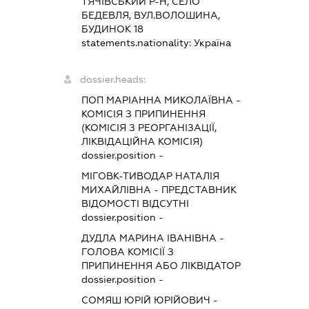
ТЯЧІВСЬКИЙ Р-Н, СЕЛО
БЕДЕВЛЯ, ВУЛ.ВОЛОШИНА,
БУДИНОК 18
statements.nationality:
Україна
dossier.heads:
ПОП МАРІАННА МИКОЛАЇВНА
-
КОМІСІЯ З ПРИПИНЕННЯ
(КОМІСІЯ З РЕОРГАНІЗАЦІЇ,
ЛІКВІДАЦІЙНА КОМІСІЯ)
dossier.position -
МІГОВК-ТИВОДАР НАТАЛІЯ
МИХАЙЛІВНА
-
ПРЕДСТАВНИК
ВІДОМОСТІ ВІДСУТНІ
dossier.position -
ДУДЛА МАРИНА ІВАНІВНА
-
ГОЛОВА КОМІСІЇ З
ПРИПИНЕННЯ АБО ЛІКВІДАТОР
dossier.position -
СОМЯШ ЮРІЙ ЮРІЙОВИЧ
-