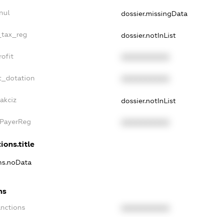
nul
dossier.missingData
_tax_reg
dossier.notInList
ofit
XXXXXXXXXX
t_dotation
XXXXXXXXXX
akciz
dossier.notInList
xPayerReg
XXXXXXXXXX
ions.title
ons.noData
ns
anctions
XXXXXXXXXX