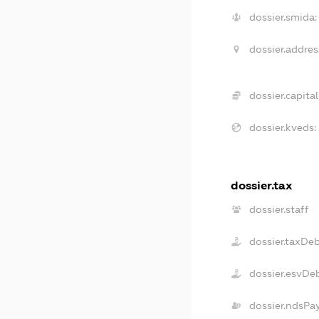
dossier.smida:
dossier.addres
dossier.capital
dossier.kveds:
dossier.tax
dossier.staff
dossier.taxDe
dossier.esvDe
dossier.ndsPa