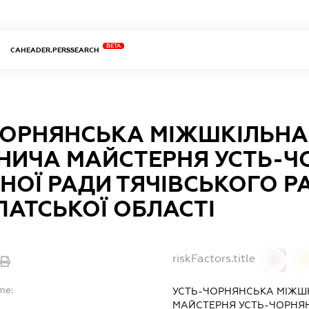
BETA
CAHEADER.PERSSEARCH
ЧОРНЯНСЬКА МІЖШКІЛЬНА
НИЧА МАЙСТЕРНЯ УСТЬ-Ч
НОЇ РАДИ ТЯЧІВСЬКОГО Р
ПАТСЬКОЇ ОБЛАСТІ
riskFactors.title
0
0
me:
УСТЬ-ЧОРНЯНСЬКА МІЖШ
МАЙСТЕРНЯ УСТЬ-ЧОРНЯ