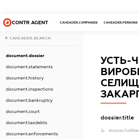
CONTR AGENT
CAHEADER.COMPANIES
CAHEADER.PERSONS
CAHEADER.SEARCH
document.dossier
УСТЬ-
document.statements
ВИРОБ
document.history
СЕЛИЩ
document.inspections
ЗАКАР
document.bankruptcy
document.court
dossier.title
document.taxdebts
dossier.fullNa
document.enforcements