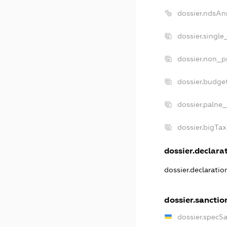
dossier.ndsAn
dossier.single
dossier.non_pr
dossier.budge
dossier.palne_
dossier.bigTa
dossier.declarat
dossier.declarati
dossier.sanctio
dossier.specS