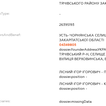
ТЯЧІВСЬКОГО РАЙОНУ ЗА
bType:
-
26395193
ersAndBenef:
УСТЬ-ЧОРНЯНСЬКА СЕЛИ
ЗАКАРПАТСЬКОЇ ОБЛАСТІ
04349805
dossier.founderAddress
УКРА
ТЯЧІВСЬКИЙ Р-Н, СЕЛИЩЕ
ВУЛИЦЯ ВЕРХОВИНСЬКА, 
ЛІСНИЙ ІГОР ІГОРОВИЧ
-
dossier.position -
ЛІСНИЙ ІГОР ІГОРОВИЧ
-
К
dossier.position -
iaries:
dossier.missingData