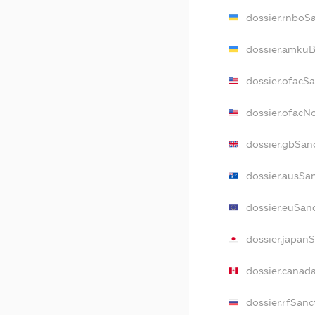
dossier.rnboS
dossier.amkuB
dossier.ofacS
dossier.ofac
dossier.gbSan
dossier.ausSa
dossier.euSan
dossier.japan
dossier.canad
dossier.rfSanc