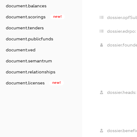
document.balances
document.scorings
new!
dossier.opfSu
document.tenders
dossier.edrpo:
document.publicfunds
dossier.found
document.ved
document.semantrum
document.relationships
document.licenses
new!
dossier.heads:
dossier.benefic