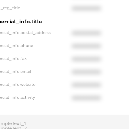
n_reg_title
XXXXXXXXXX
rcial_info.title
rcial_info.postal_address
XXXXXXXXXX
rcial_info.phone
XXXXXXXXXX
rcial_info.fax
XXXXXXXXXX
rcial_info.email
XXXXXXXXXX
rcial_info.website
XXXXXXXXXX
cial_info.activity
XXXXXXXXXX
ampleText_1
ampleText_2