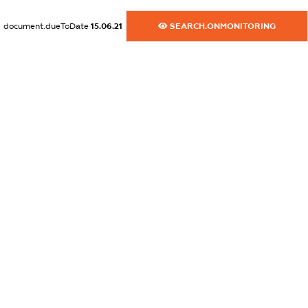
dossier.commercial_info.website
document.dueToDate
15.06.21
SEARCH.ONMONITORING
XXXXXXXXXX
dossier.commercial_info.activity
XXXXXXXXXX
freemium.exampleText_1
freemium.exampleText_2
freemium.anonymousPerSearch2
FREEMIUM.DETAILS
FREEMIUM.REGISTER