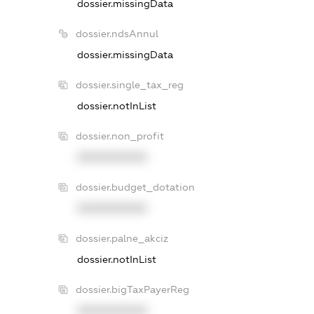
dossier.missingData
dossier.ndsAnnul
dossier.missingData
dossier.single_tax_reg
dossier.notInList
dossier.non_profit
XXXXXXXXXX
dossier.budget_dotation
XXXXXXXXXX
dossier.palne_akciz
dossier.notInList
dossier.bigTaxPayerReg
XXXXXXXXXX