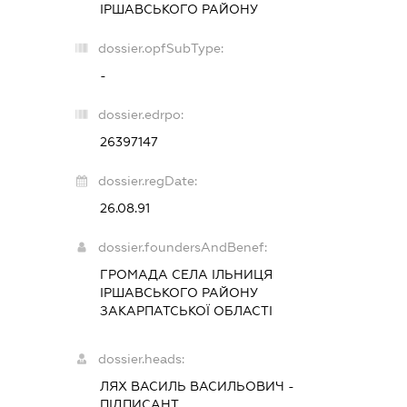
ІРШАВСЬКОГО РАЙОНУ
dossier.opfSubType:
-
dossier.edrpo:
26397147
dossier.regDate:
26.08.91
dossier.foundersAndBenef:
ГРОМАДА СЕЛА ІЛЬНИЦЯ
ІРШАВСЬКОГО РАЙОНУ
ЗАКАРПАТСЬКОЇ ОБЛАСТІ
dossier.heads:
ЛЯХ ВАСИЛЬ ВАСИЛЬОВИЧ
-
ПІДПИСАНТ