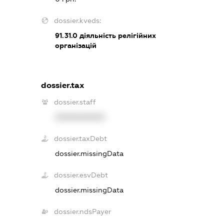
dossier.kveds:
91.31.0
діяльність релігійних
організацій
dossier.tax
dossier.staff
XXXXXXXXXX
dossier.taxDebt
dossier.missingData
dossier.esvDebt
dossier.missingData
dossier.ndsPayer