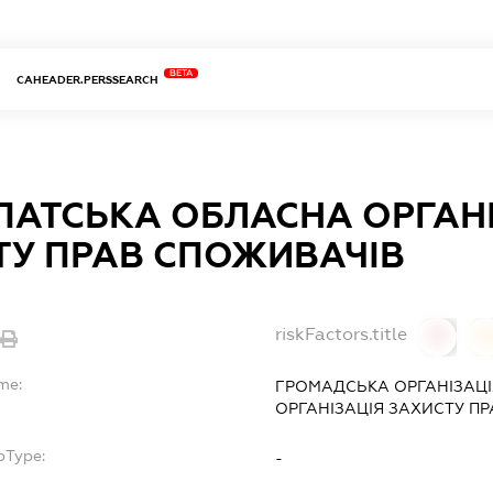
BETA
CAHEADER.PERSSEARCH
ПАТСЬКА ОБЛАСНА ОРГАН
ТУ ПРАВ СПОЖИВАЧІВ
riskFactors.title
0
me:
ГРОМАДСЬКА ОРГАНІЗАЦІ
ОРГАНІЗАЦІЯ ЗАХИСТУ ПР
bType:
-