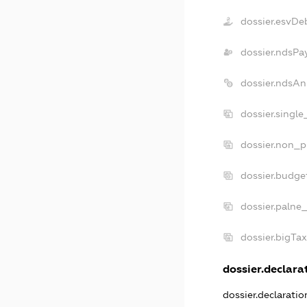
dossier.esvDe
dossier.ndsPa
dossier.ndsAn
dossier.singl
dossier.non_p
dossier.budge
dossier.palne
dossier.bigTa
dossier.declarat
dossier.declarati