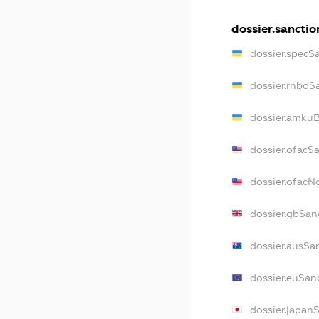
dossier.sanctio
dossier.specS
dossier.rnboS
dossier.amkuB
dossier.ofacS
dossier.ofac
dossier.gbSan
dossier.ausSa
dossier.euSan
dossier.japan