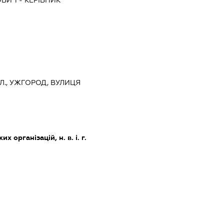
ОВИЧ
-
КЕРІВНИК
Л., УЖГОРОД, ВУЛИЦЯ
х організацій, н. в. і. г.