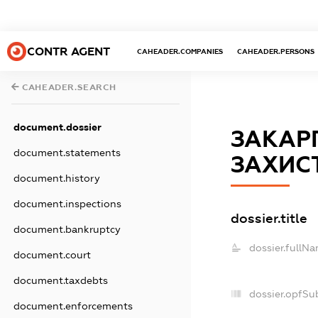
CONTR AGENT
CAHEADER.COMPANIES
CAHEADER.PERSONS
CAHEADER.SEARCH
document.dossier
ЗАКАР
document.statements
ЗАХИС
document.history
document.inspections
dossier.title
document.bankruptcy
dossier.fullNa
document.court
document.taxdebts
dossier.opfSu
document.enforcements