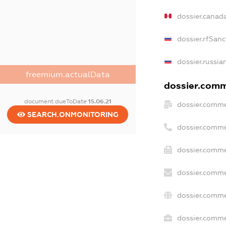
dossier.canad
dossier.rfSanc
dossier.russia
freemium.actualData
dossier.comme
document.dueToDate
15.06.21
dossier.comme
SEARCH.ONMONITORING
dossier.comme
dossier.comme
dossier.comme
dossier.comme
dossier.commer