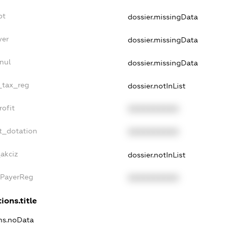
bt
dossier.missingData
yer
dossier.missingData
nul
dossier.missingData
e_tax_reg
dossier.notInList
rofit
XXXXXXXXXX
t_dotation
XXXXXXXXXX
_akciz
dossier.notInList
xPayerReg
XXXXXXXXXX
ions.title
ons.noData