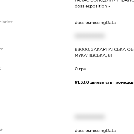
ГАЛАС ВОЛОДИМИР ІВАН
dossier.position -
iaries:
dossier.missingData
XXXXXXXXXX
s:
88000, ЗАКАРПАТСЬКА ОБ
МУКАЧІВСЬКА, 81
:
0 грн.
91.33.0
діяльність громадськи
XXXXXXXXXX
bt
dossier.missingData