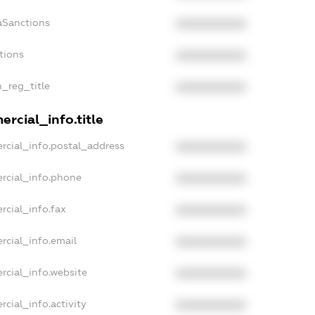
aSanctions
XXXXXXXXXX
tions
XXXXXXXXXX
n_reg_title
XXXXXXXXXX
rcial_info.title
rcial_info.postal_address
XXXXXXXXXX
rcial_info.phone
XXXXXXXXXX
rcial_info.fax
XXXXXXXXXX
rcial_info.email
XXXXXXXXXX
rcial_info.website
XXXXXXXXXX
cial_info.activity
XXXXXXXXXX