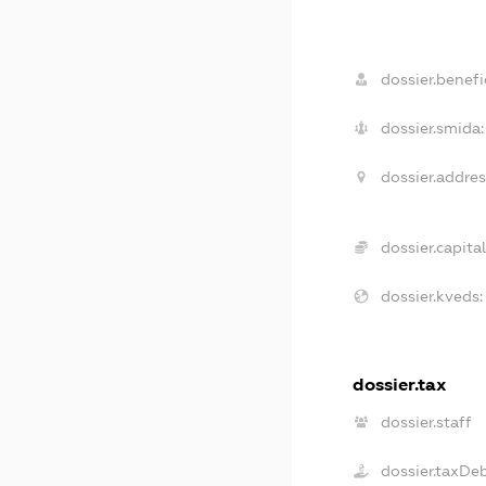
dossier.benefic
dossier.smida:
dossier.addres
dossier.capital
dossier.kveds:
dossier.tax
dossier.staff
dossier.taxDe