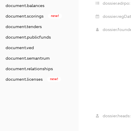
dossier.edrpo:
document.balances
document.scorings
new!
dossier.regDat
document.tenders
dossier.foun
document.publicfunds
document.ved
document.semantrum
document.relationships
document.licenses
new!
dossier.heads: