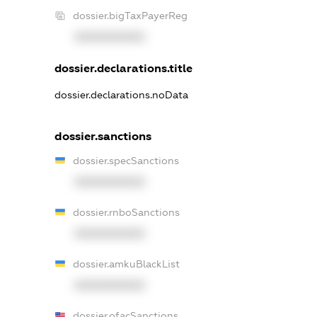
dossier.bigTaxPayerReg
XXXXXXXXXX
dossier.declarations.title
dossier.declarations.noData
dossier.sanctions
dossier.specSanctions
XXXXXXXXXX
dossier.rnboSanctions
XXXXXXXXXX
dossier.amkuBlackList
XXXXXXXXXX
dossier.ofacSanctions