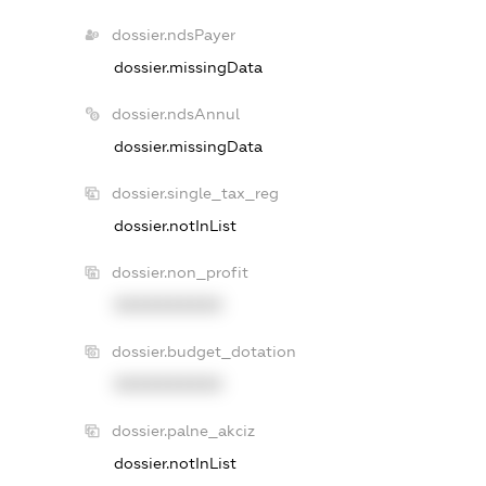
dossier.ndsPayer
dossier.missingData
dossier.ndsAnnul
dossier.missingData
dossier.single_tax_reg
dossier.notInList
dossier.non_profit
XXXXXXXXXX
dossier.budget_dotation
XXXXXXXXXX
dossier.palne_akciz
dossier.notInList