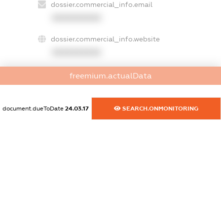
dossier.commercial_info.email
XXXXXXXXXX
dossier.commercial_info.website
XXXXXXXXXX
dossier.commercial_info.activity
freemium.actualData
XXXXXXXXXX
document.dueToDate
24.03.17
SEARCH.ONMONITORING
freemium.exampleText_1
freemium.exampleText_2
freemium.anonymousPerSearch2
FREEMIUM.DETAILS
FREEMIUM.REGISTER