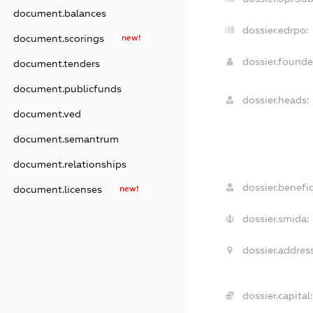
document.balances
dossier.edrpo:
document.scorings
new!
dossier.found
document.tenders
document.publicfunds
dossier.heads:
document.ved
document.semantrum
document.relationships
dossier.benefic
document.licenses
new!
dossier.smida:
dossier.address
dossier.capital: