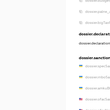
dossier.budge
dossier.palne_
dossier.bigTa
dossier.declarat
dossier.declaratio
dossier.sanctio
dossier.specSa
dossier.rnboSa
dossier.amkuBl
dossier.ofacSa