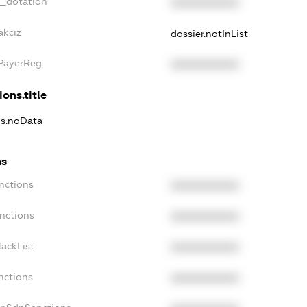
t_dotation
XXXXXXXXXX
akciz
dossier.notInList
xPayerReg
XXXXXXXXXX
ions.title
ns.noData
ns
nctions
XXXXXXXXXX
nctions
XXXXXXXXXX
ackList
XXXXXXXXXX
nctions
XXXXXXXXXX