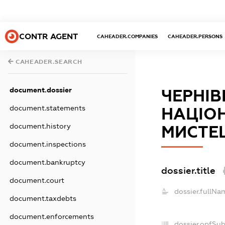
CONTR AGENT
CAHEADER.COMPANIES
CAHEADER.PERSONS
CAHEADER.SEARCH
document.dossier
ЧЕРНІ
document.statements
НАЦІО
document.history
МИСТЕ
document.inspections
document.bankruptcy
dossier.title
document.court
dossier.fullNa
document.taxdebts
document.enforcements
dossier.opfSu