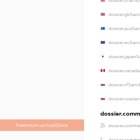
dossier.ofacN
dossier.gbSanc
dossier.ausSan
dossier.euSanc
dossier.japanS
dossier.canad
dossier.rfSanc
dossier.russian
dossier.comme
freemium.actualData
dossier.commer
dossier.comme