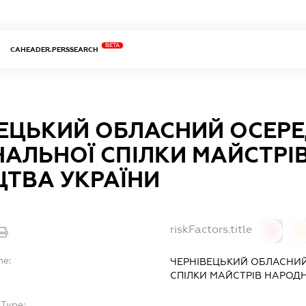
BETA
CAHEADER.PERSSEARCH
ВЕЦЬКИЙ ОБЛАСНИЙ ОСЕР
НАЛЬНОЇ СПІЛКИ МАЙСТРІ
ЦТВА УКРАЇНИ
riskFactors.title
0
0
me:
ЧЕРНІВЕЦЬКИЙ ОБЛАСНИ
СПІЛКИ МАЙСТРІВ НАРОД
bType:
-