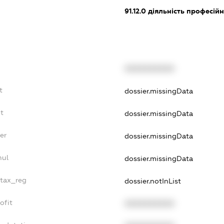
91.12.0
діяльність професійн
XXXXXXXXXX
t
dossier.missingData
t
dossier.missingData
er
dossier.missingData
nul
dossier.missingData
_tax_reg
dossier.notInList
ofit
XXXXXXXXXX