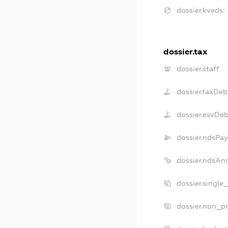
dossier.kveds:
dossier.tax
dossier.staff
dossier.taxDeb
dossier.esvDeb
dossier.ndsPay
dossier.ndsAn
dossier.single
dossier.non_pr