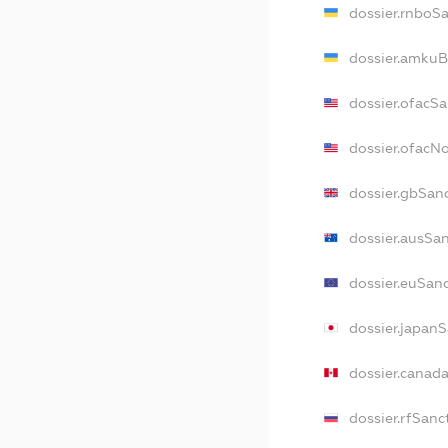
dossier.rnboS
dossier.amkuB
dossier.ofacS
dossier.ofac
dossier.gbSan
dossier.ausSa
dossier.euSan
dossier.japan
dossier.canad
dossier.rfSanc