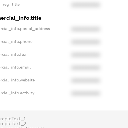
n_reg_title
XXXXXXXXXX
rcial_info.title
rcial_info.postal_address
XXXXXXXXXX
rcial_info.phone
XXXXXXXXXX
rcial_info.fax
XXXXXXXXXX
rcial_info.email
XXXXXXXXXX
rcial_info.website
XXXXXXXXXX
cial_info.activity
XXXXXXXXXX
ampleText_1
ampleText_2