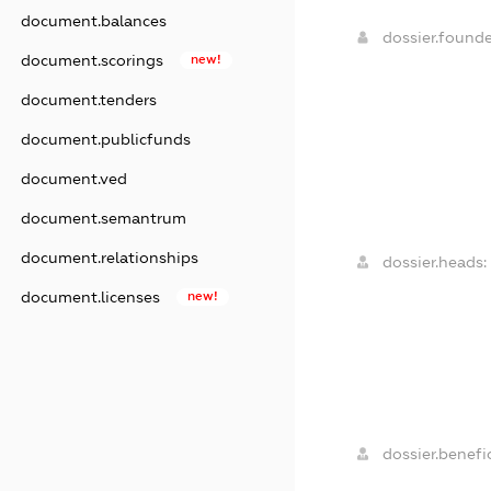
document.balances
dossier.found
document.scorings
new!
document.tenders
document.publicfunds
document.ved
document.semantrum
document.relationships
dossier.heads:
document.licenses
new!
dossier.benefic