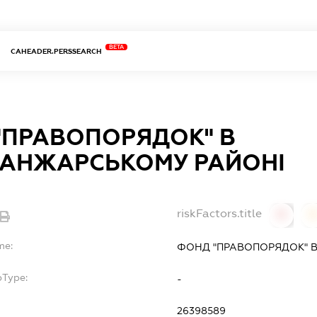
BETA
CAHEADER.PERSSEARCH
"ПРАВОПОРЯДОК" В
АНЖАРСЬКОМУ РАЙОНІ
riskFactors.title
0
0
me:
ФОНД "ПРАВОПОРЯДОК" 
bType:
-
26398589