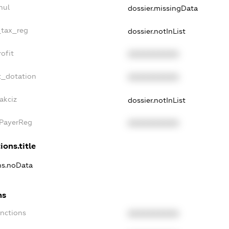
nul
dossier.missingData
_tax_reg
dossier.notInList
ofit
XXXXXXXXXX
t_dotation
XXXXXXXXXX
akciz
dossier.notInList
xPayerReg
XXXXXXXXXX
ions.title
ons.noData
ns
anctions
XXXXXXXXXX