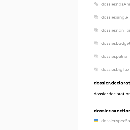
dossier.ndsAn
dossier.single
dossier.non_pr
dossier.budge
dossier.palne_
dossier.bigTa
dossier.declarat
dossier.declarati
dossier.sanctio
dossier.specS