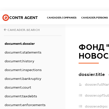
CONTR AGENT
CAHEADER.COMPANIES
CAHEADER.PERSONS
CAHEADER.SEARCH
document.dossier
ФОНД 
document.statements
НОВОС
document.history
document.inspections
dossier.title
document.bankruptcy
dossier.fullNa
document.court
dossier.opfSu
document.taxdebts
document.enforcements
dossier.edrpo: