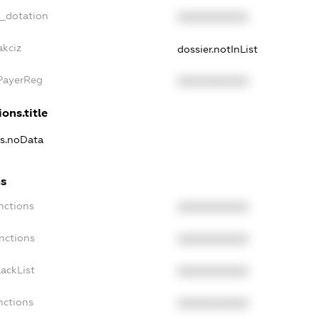
t_dotation
XXXXXXXXXX
akciz
dossier.notInList
xPayerReg
XXXXXXXXXX
ons.title
ns.noData
ns
nctions
XXXXXXXXXX
nctions
XXXXXXXXXX
ackList
XXXXXXXXXX
nctions
XXXXXXXXXX