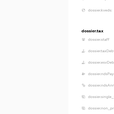
dossier.kveds:
dossier.tax
dossier.staff
dossier.taxDeb
dossier.esvDeb
dossier.ndsPay
dossier.ndsAn
dossier.single
dossier.non_pr