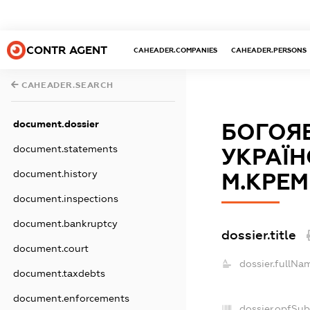
CONTR AGENT
CAHEADER.COMPANIES
CAHEADER.PERSONS
CAHEADER.SEARCH
document.dossier
БОГОЯВ
document.statements
УКРАЇН
document.history
М.КРЕМ
document.inspections
document.bankruptcy
dossier.title
document.court
dossier.fullNa
document.taxdebts
document.enforcements
dossier.opfSu