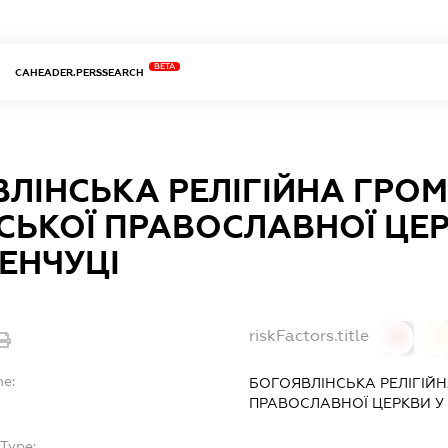
BETA
CAHEADER.PERSSEARCH
ЛІНСЬКА РЕЛІГІЙНА ГРО
СЬКОЇ ПРАВОСЛАВНОЇ ЦЕР
ЕНЧУЦІ
riskFactors.title
0
0
me:
БОГОЯВЛІНСЬКА РЕЛІГІЙН
ПРАВОСЛАВНОЇ ЦЕРКВИ У 
bType:
-