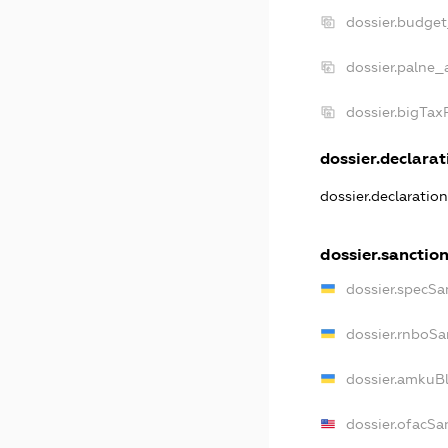
dossier.budge
dossier.palne_
dossier.bigTa
dossier.declarati
dossier.declaratio
dossier.sanctio
dossier.specSa
dossier.rnboSa
dossier.amkuBl
dossier.ofacSa