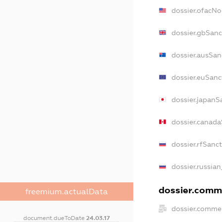
dossier.ofacN
dossier.gbSanc
dossier.ausSan
dossier.euSanc
dossier.japanS
dossier.canad
dossier.rfSanc
dossier.russian
dossier.comme
freemium.actualData
dossier.commer
document.dueToDate
24.03.17