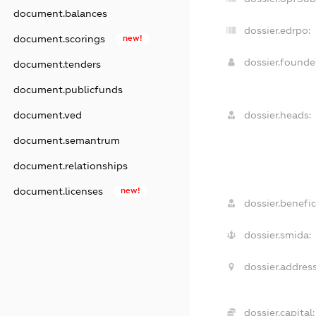
document.balances
dossier.edrpo:
document.scorings
new!
dossier.found
document.tenders
document.publicfunds
dossier.heads:
document.ved
document.semantrum
document.relationships
document.licenses
new!
dossier.benefic
dossier.smida:
dossier.address
dossier.capital: