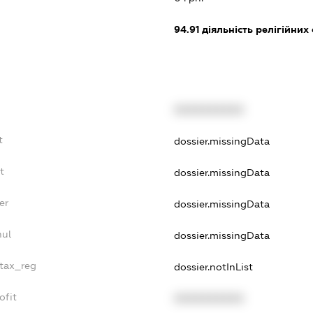
94.91
діяльність релігійних 
XXXXXXXXXX
t
dossier.missingData
t
dossier.missingData
er
dossier.missingData
nul
dossier.missingData
_tax_reg
dossier.notInList
ofit
XXXXXXXXXX