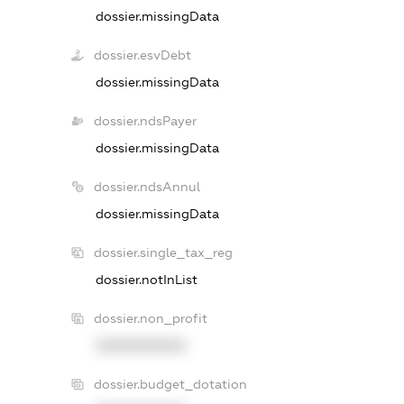
dossier.missingData
dossier.esvDebt
dossier.missingData
dossier.ndsPayer
dossier.missingData
dossier.ndsAnnul
dossier.missingData
dossier.single_tax_reg
dossier.notInList
dossier.non_profit
XXXXXXXXXX
dossier.budget_dotation