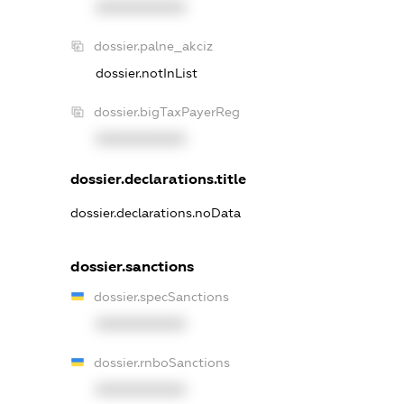
XXXXXXXXXX
dossier.palne_akciz
dossier.notInList
dossier.bigTaxPayerReg
XXXXXXXXXX
dossier.declarations.title
dossier.declarations.noData
dossier.sanctions
dossier.specSanctions
XXXXXXXXXX
dossier.rnboSanctions
XXXXXXXXXX