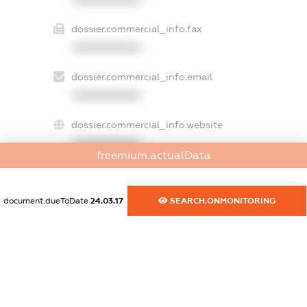
dossier.commercial_info.fax
XXXXXXXXXX
dossier.commercial_info.email
XXXXXXXXXX
dossier.commercial_info.website
XXXXXXXXXX
freemium.actualData
dossier.commercial_info.activity
XXXXXXXXXX
document.dueToDate
24.03.17
SEARCH.ONMONITORING
freemium.exampleText_1
freemium.exampleText_2
freemium.anonymousPerSearch2
FREEMIUM.DETAILS