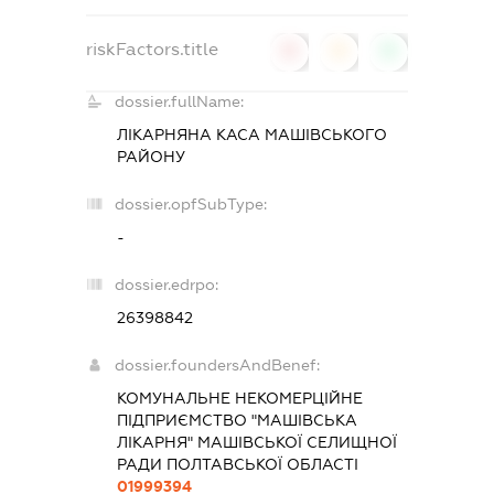
riskFactors.title
0
0
0
dossier.fullName:
ЛІКАРНЯНА КАСА МАШІВСЬКОГО
РАЙОНУ
dossier.opfSubType:
-
dossier.edrpo:
26398842
dossier.foundersAndBenef:
КОМУНАЛЬНЕ НЕКОМЕРЦІЙНЕ
ПІДПРИЄМСТВО "МАШІВСЬКА
ЛІКАРНЯ" МАШІВСЬКОЇ СЕЛИЩНОЇ
РАДИ ПОЛТАВСЬКОЇ ОБЛАСТІ
01999394