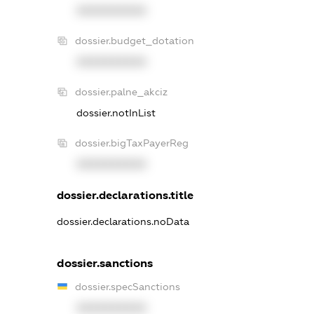
XXXXXXXXXX
dossier.budget_dotation
XXXXXXXXXX
dossier.palne_akciz
dossier.notInList
dossier.bigTaxPayerReg
XXXXXXXXXX
dossier.declarations.title
dossier.declarations.noData
dossier.sanctions
dossier.specSanctions
XXXXXXXXXX