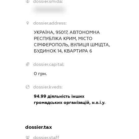
dossier.smida:
XXXXXXXXXX
dossier.address:
УКРАЇНА, 95017, АВТОНОМНА
РЕСПУБЛІКА КРИМ, МІСТО
СІМФЕРОПОЛЬ, ВУЛИЦЯ ШМІДТА,
БУДИНОК 14, КВАРТИРА 6
dossier.capital:
0 грн.
dossier.kveds:
94.99
діяльність інших
громадських організацій, н.в.і.у.
dossier.tax
dossier.staff