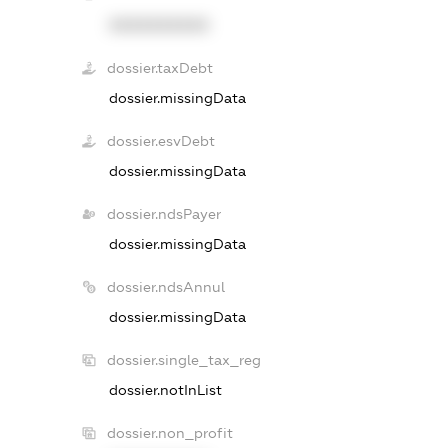
XXXXXXXXXX
dossier.taxDebt
dossier.missingData
dossier.esvDebt
dossier.missingData
dossier.ndsPayer
dossier.missingData
dossier.ndsAnnul
dossier.missingData
dossier.single_tax_reg
dossier.notInList
dossier.non_profit