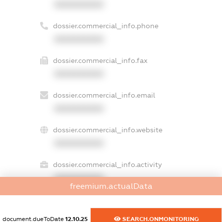
XXXXXXXXXX
dossier.commercial_info.phone
XXXXXXXXXX
dossier.commercial_info.fax
XXXXXXXXXX
dossier.commercial_info.email
XXXXXXXXXX
dossier.commercial_info.website
XXXXXXXXXX
dossier.commercial_info.activity
XXXXXXXXXX
freemium.actualData
document.dueToDate
12.10.25
SEARCH.ONMONITORING
freemium.exampleText_1