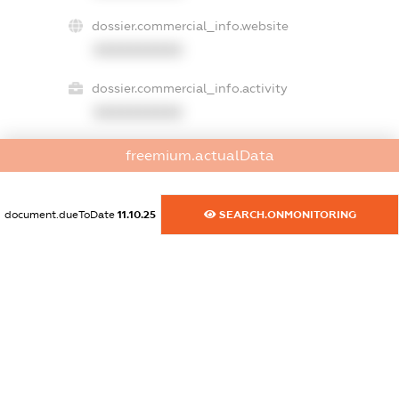
dossier.commercial_info.website
XXXXXXXXXX
dossier.commercial_info.activity
XXXXXXXXXX
freemium.actualData
freemium.exampleText_1
freemium.exampleText_2
document.dueToDate
11.10.25
SEARCH.ONMONITORING
freemium.anonymousPerSearch2
FREEMIUM.DETAILS
FREEMIUM.REGISTER