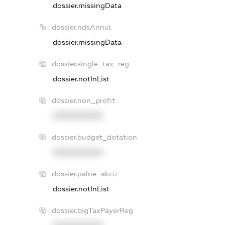
dossier.missingData
dossier.ndsAnnul
dossier.missingData
dossier.single_tax_reg
dossier.notInList
dossier.non_profit
XXXXXXXXXX
dossier.budget_dotation
XXXXXXXXXX
dossier.palne_akciz
dossier.notInList
dossier.bigTaxPayerReg