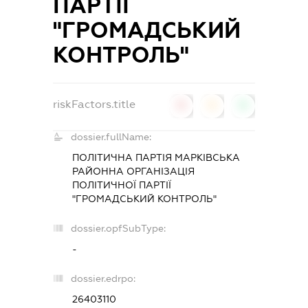
ПАРТІЇ
"ГРОМАДСЬКИЙ
КОНТРОЛЬ"
riskFactors.title
0
0
0
dossier.fullName:
ПОЛІТИЧНА ПАРТІЯ МАРКІВСЬКА
РАЙОННА ОРГАНІЗАЦІЯ
ПОЛІТИЧНОЇ ПАРТІЇ
"ГРОМАДСЬКИЙ КОНТРОЛЬ"
dossier.opfSubType:
-
dossier.edrpo:
26403110