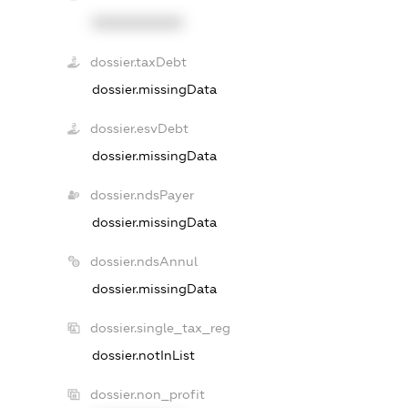
XXXXXXXXXX
dossier.taxDebt
dossier.missingData
dossier.esvDebt
dossier.missingData
dossier.ndsPayer
dossier.missingData
dossier.ndsAnnul
dossier.missingData
dossier.single_tax_reg
dossier.notInList
dossier.non_profit