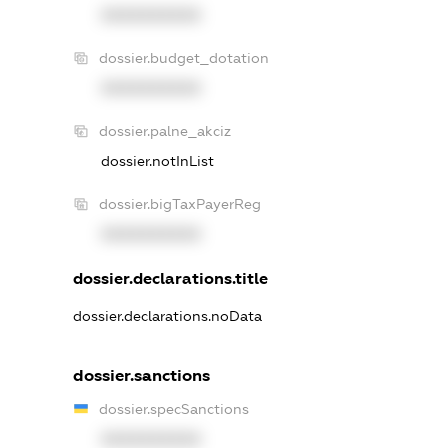
XXXXXXXXXX
dossier.budget_dotation
XXXXXXXXXX
dossier.palne_akciz
dossier.notInList
dossier.bigTaxPayerReg
XXXXXXXXXX
dossier.declarations.title
dossier.declarations.noData
dossier.sanctions
dossier.specSanctions
XXXXXXXXXX