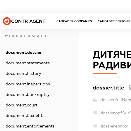
CONTR AGENT
CAHEADER.COMPANIES
CAHEADER.PERSONS
CAHEADER.SEARCH
ДИТЯЧЕ
document.dossier
РАДИВ
document.statements
document.history
document.inspections
dossier.title
document.bankruptcy
dossier.fullNam
document.court
dossier.opfSub
document.taxdebts
dossier.edrpo:
document.enforcements