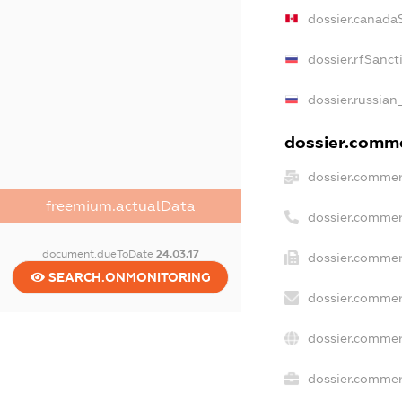
dossier.canada
dossier.rfSanct
dossier.russian
dossier.commer
dossier.commer
freemium.actualData
dossier.commer
document.dueToDate
24.03.17
dossier.commer
SEARCH.ONMONITORING
dossier.commer
dossier.commer
dossier.commerc