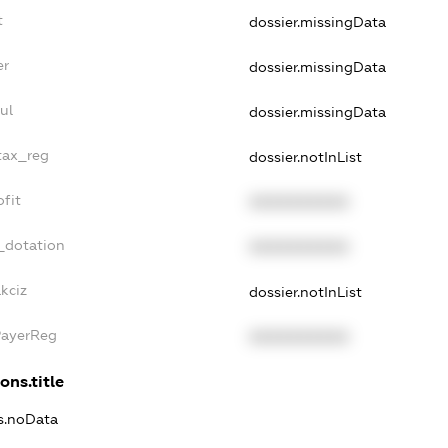
t
dossier.missingData
er
dossier.missingData
ul
dossier.missingData
tax_reg
dossier.notInList
fit
XXXXXXXXXX
_dotation
XXXXXXXXXX
kciz
dossier.notInList
PayerReg
XXXXXXXXXX
ons.title
ns.noData