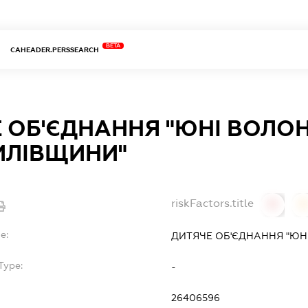
BETA
CAHEADER.PERSSEARCH
 ОБ'ЄДНАННЯ "ЮНІ ВОЛО
ИЛІВЩИНИ"
riskFactors.title
0
0
e:
ДИТЯЧЕ ОБ'ЄДНАННЯ "ЮН
Type:
-
26406596