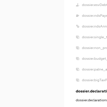
dossier.esvDeb
dossier.ndsPay
dossier.ndsAnn
dossier.single_
dossier.non_pro
dossier.budget
dossier.palne_a
dossier.bigTax
dossier.declarati
dossier.declaratio