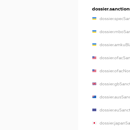
dossier.sanction
dossier.specSa
dossier.rnboSa
dossier.amkuBl
dossier.ofacSa
dossier.ofacN
dossier.gbSanc
dossier.ausSan
dossier.euSanc
dossier.japanS