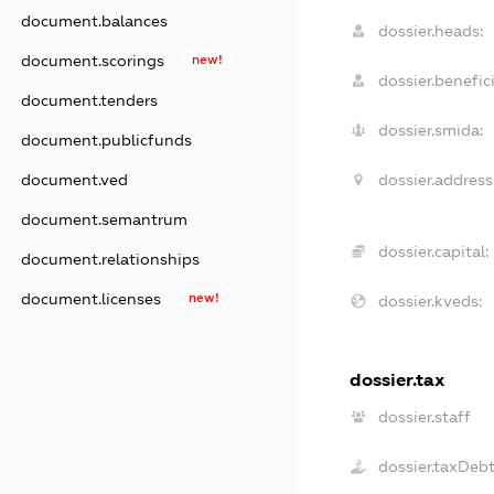
document.balances
dossier.heads:
document.scorings
new!
dossier.benefici
document.tenders
dossier.smida:
document.publicfunds
dossier.address
document.ved
document.semantrum
dossier.capital:
document.relationships
document.licenses
new!
dossier.kveds:
dossier.tax
dossier.staff
dossier.taxDeb