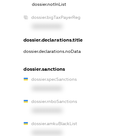
dossier.notInList
dossier.bigTaxPayerReg
XXXXXXXXXX
dossier.declarations.title
dossier.declarations.noData
dossier.sanctions
dossier.specSanctions
XXXXXXXXXX
dossier.rnboSanctions
XXXXXXXXXX
dossier.amkuBlackList
XXXXXXXXXX