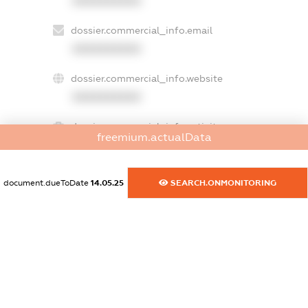
XXXXXXXXXX
dossier.commercial_info.email
XXXXXXXXXX
dossier.commercial_info.website
XXXXXXXXXX
dossier.commercial_info.activity
freemium.actualData
XXXXXXXXXX
document.dueToDate
14.05.25
SEARCH.ONMONITORING
freemium.exampleText_1
freemium.exampleText_2
freemium.anonymousPerSearch2
FREEMIUM.DETAILS
FREEMIUM.REGISTER