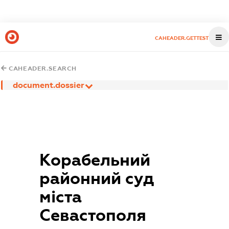
CAHEADER.GETTEST
CAHEADER.SEARCH
document.dossier
Корабельний
районний суд
міста
Севастополя