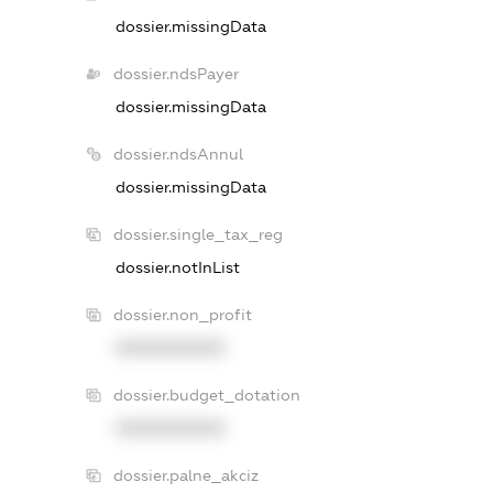
dossier.missingData
dossier.ndsPayer
dossier.missingData
dossier.ndsAnnul
dossier.missingData
dossier.single_tax_reg
dossier.notInList
dossier.non_profit
XXXXXXXXXX
dossier.budget_dotation
XXXXXXXXXX
dossier.palne_akciz