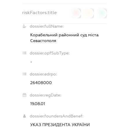
riskFactors.title
0
0
0
dossier.fullName:
Корабельний районний суд міста
Севастополя
dossier.opfSubType:
-
dossier.edrpo:
26408000
dossier.regDate:
19.08.01
dossier.foundersAndBenef:
УКАЗ ПРЕЗИДЕНТА УКРАЇНИ