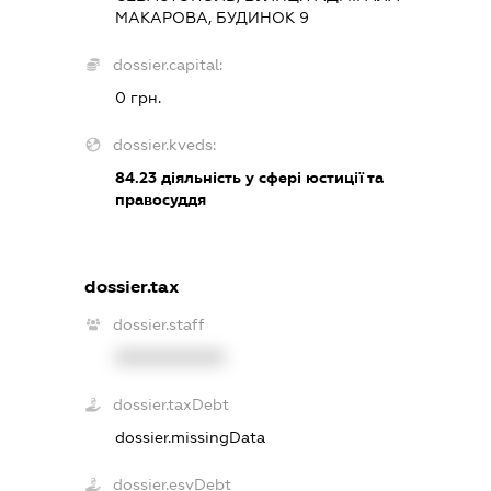
МАКАРОВА, БУДИНОК 9
dossier.capital:
0 грн.
dossier.kveds:
84.23
діяльність у сфері юстиції та
правосуддя
dossier.tax
dossier.staff
XXXXXXXXXX
dossier.taxDebt
dossier.missingData
dossier.esvDebt