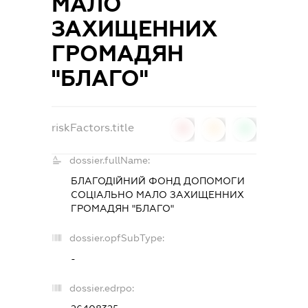
МАЛО
ЗАХИЩЕННИХ
ГРОМАДЯН
"БЛАГО"
riskFactors.title
0
0
0
dossier.fullName:
БЛАГОДІЙНИЙ ФОНД ДОПОМОГИ
СОЦІАЛЬНО МАЛО ЗАХИЩЕННИХ
ГРОМАДЯН "БЛАГО"
dossier.opfSubType:
-
dossier.edrpo: