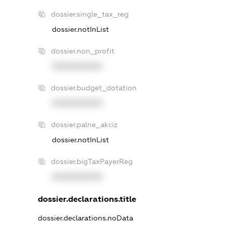
dossier.single_tax_reg
dossier.notInList
dossier.non_profit
XXXXXXXXXX
dossier.budget_dotation
XXXXXXXXXX
dossier.palne_akciz
dossier.notInList
dossier.bigTaxPayerReg
XXXXXXXXXX
dossier.declarations.title
dossier.declarations.noData