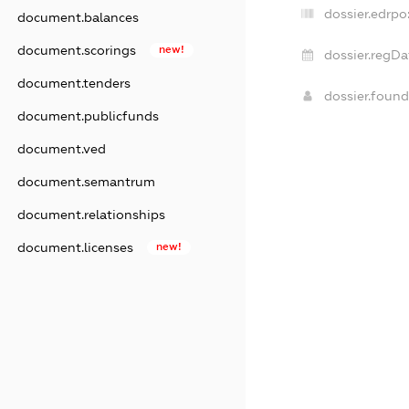
dossier.edrpo
document.balances
document.scorings
new!
dossier.regDa
document.tenders
dossier.foun
document.publicfunds
document.ved
document.semantrum
document.relationships
document.licenses
new!