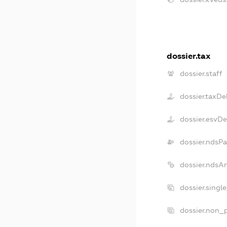
dossier.tax
dossier.staff
dossier.taxDe
dossier.esvD
dossier.ndsP
dossier.ndsA
dossier.singl
dossier.non_p