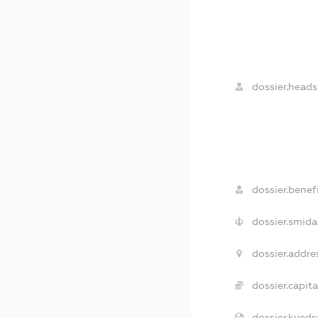
dossier.heads
dossier.benefi
dossier.smida
dossier.addre
dossier.capita
dossier.kveds