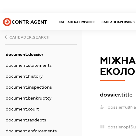
CONTR AGENT
CAHEADER.COMPANIES
CAHEADER.PERSONS
CAHEADER.SEARCH
document.dossier
МІЖНА
document.statements
ЕКОЛОГ
document.history
document.inspections
dossier.title
document.bankruptcy
dossier.fullN
document.court
document.taxdebts
dossier.opfS
document.enforcements