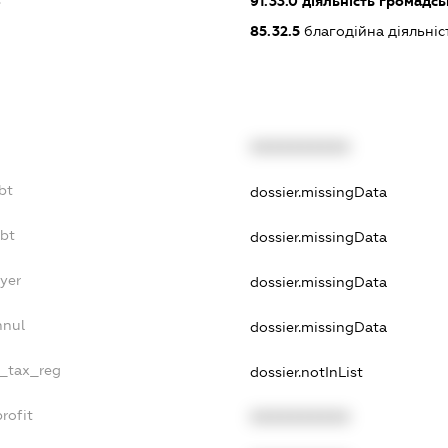
91.33.0
діяльність громадськи
85.32.5
благодійна діяльніс
XXXXXXXXXX
bt
dossier.missingData
ebt
dossier.missingData
ayer
dossier.missingData
nnul
dossier.missingData
e_tax_reg
dossier.notInList
rofit
XXXXXXXXXX