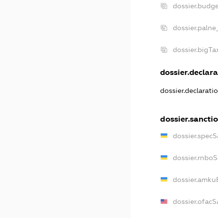
dossier.budg
dossier.palne
dossier.bigT
dossier.declara
dossier.declarat
dossier.sancti
dossier.spec
dossier.rnbo
dossier.amku
dossier.ofacS