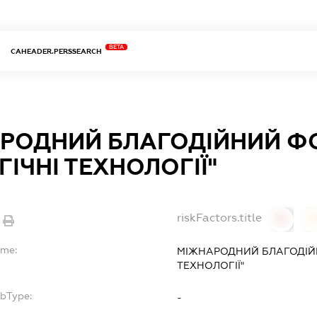
BETA
CAHEADER.PERSSEARCH
РОДНИЙ БЛАГОДІЙНИЙ ФО
ІЧНІ ТЕХНОЛОГІЇ"
riskFactors.title
0
ame:
МІЖНАРОДНИЙ БЛАГОДІЙН
ТЕХНОЛОГІЇ"
ubType:
-