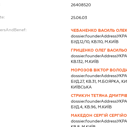
:
26408520
te:
25.06.03
dersAndBenef:
ЧЕБАНЕНКО ВАСИЛЬ ОЛЕ
dossier.founderAddress
УКРА
БУД.12/10, КВ.110, М.КИЇВ
ГРИЦЕНКО ОЛЕГ ВАСИЛЬ
dossier.founderAddress
УКРА
КВ.132, М.КИЇВ
МОРОЗОВ ВІКТОР ВОЛО
dossier.founderAddress
УКРА
БУД.27, КВ.31, М.БОЯРКА
КИЇВСЬКА
СТРИКУН ТЕТЯНА ДМИТРІ
dossier.founderAddress
УКРА
БУД.4, КВ.96, М.КИЇВ
МАКЕДОН СЕРГІЙ СЕРГІЙ
dossier.founderAddress
УКРА
КВ.8, М.КИЇВ