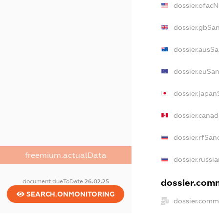
dossier.ofac
dossier.gbSa
dossier.ausS
dossier.euSa
dossier.japa
dossier.cana
dossier.rfSan
freemium.actualData
dossier.russi
dossier.comm
document.dueToDate
26.02.25
SEARCH.ONMONITORING
dossier.comm