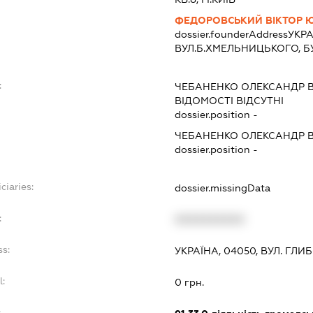
ФЕДОРОВСЬКИЙ ВІКТОР 
dossier.founderAddress
УКРА
ВУЛ.Б.ХМЕЛЬНИЦЬКОГО, БУД.
:
ЧЕБАНЕНКО ОЛЕКСАНДР 
ВІДОМОСТІ ВІДСУТНІ
dossier.position -
ЧЕБАНЕНКО ОЛЕКСАНДР 
dossier.position -
ciaries:
dossier.missingData
:
XXXXXXXXXX
ss:
УКРАЇНА, 04050, ВУЛ. ГЛИ
l:
0 грн.
: