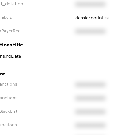
et_dotation
XXXXXXXXXX
_akciz
dossier.notInList
axPayerReg
XXXXXXXXXX
tions.title
ions.noData
ons
Sanctions
XXXXXXXXXX
Sanctions
XXXXXXXXXX
BlackList
XXXXXXXXXX
anctions
XXXXXXXXXX