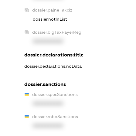
dossier.palne_akciz
dossier.notInList
dossier.bigTaxPayerReg
XXXXXXXXXX
dossier.declarations.title
dossier.declarations.noData
dossier.sanctions
dossier.specSanctions
XXXXXXXXXX
dossier.rnboSanctions
XXXXXXXXXX