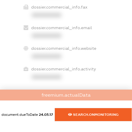
dossier.commercial_info.fax
XXXXXXXXXX
dossier.commercial_info.email
XXXXXXXXXX
dossier.commercial_info.website
XXXXXXXXXX
dossier.commercial_info.activity
XXXXXXXXXX
freemium.actualData
freemium.exampleText_1
freemium.exampleText_2
freemium.anonymousPerSearch2
document.dueToDate
24.03.17
SEARCH.ONMONITORING
FREEMIUM.DETAILS
FREEMIUM.REGISTER