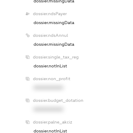
dossier.missingData
dossier.ndsPayer
dossier.missingData
dossier.ndsAnnul
dossier.missingData
dossier.single_tax_reg
dossier.notInList
dossier.non_profit
XXXXXXXXXX
dossier.budget_dotation
XXXXXXXXXX
dossier.palne_akciz
dossier.notInList