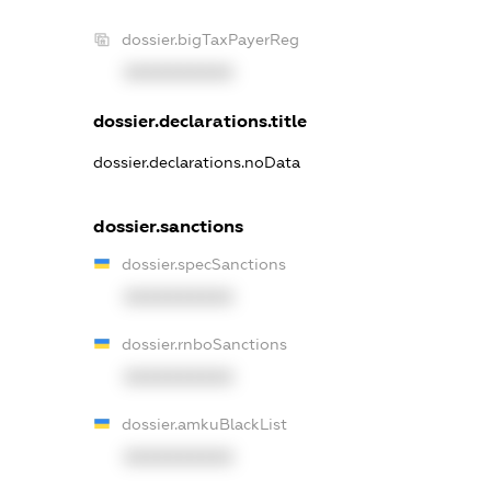
dossier.bigTaxPayerReg
XXXXXXXXXX
dossier.declarations.title
dossier.declarations.noData
dossier.sanctions
dossier.specSanctions
XXXXXXXXXX
dossier.rnboSanctions
XXXXXXXXXX
dossier.amkuBlackList
XXXXXXXXXX