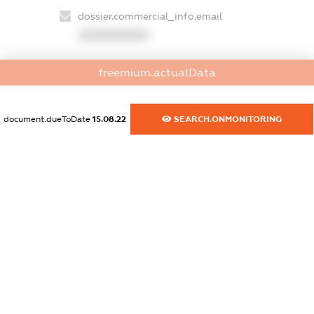
dossier.commercial_info.email
XXXXXXXXXX
dossier.commercial_info.website
freemium.actualData
XXXXXXXXXX
dossier.commercial_info.activity
document.dueToDate
15.08.22
SEARCH.ONMONITORING
XXXXXXXXXX
freemium.exampleText_1
freemium.exampleText_2
freemium.anonymousPerSearch2
FREEMIUM.DETAILS
FREEMIUM.REGISTER