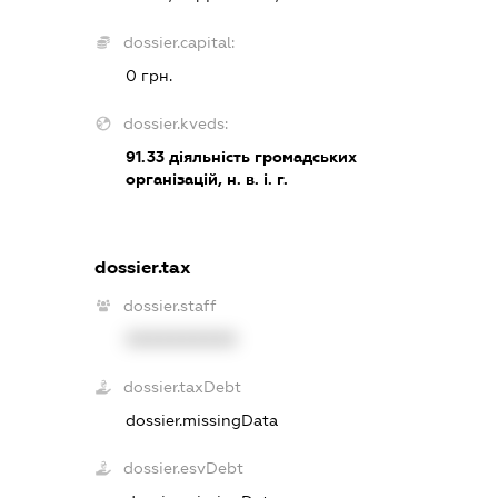
dossier.capital:
0 грн.
dossier.kveds:
91.33
діяльність громадських
організацій, н. в. і. г.
dossier.tax
dossier.staff
XXXXXXXXXX
dossier.taxDebt
dossier.missingData
dossier.esvDebt