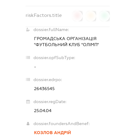
riskFactors.title
0
0
0
dossier.fullName:
ГРОМАДСЬКА ОРГАНІЗАЦІЯ
"ФУТБОЛЬНИЙ КЛУБ "ОЛІМП"
dossier.opfSubType:
-
dossier.edrpo:
26436545
dossier.regDate:
25.04.04
dossier.foundersAndBenef:
КОЗЛОВ АНДРІЙ