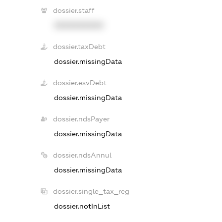
dossier.staff
XXXXXXXXXX
dossier.taxDebt
dossier.missingData
dossier.esvDebt
dossier.missingData
dossier.ndsPayer
dossier.missingData
dossier.ndsAnnul
dossier.missingData
dossier.single_tax_reg
dossier.notInList