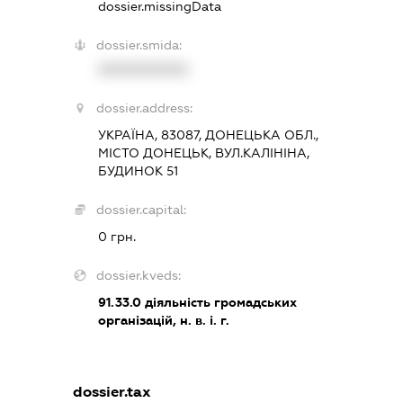
dossier.missingData
dossier.smida:
XXXXXXXXXX
dossier.address:
УКРАЇНА, 83087, ДОНЕЦЬКА ОБЛ.,
МІСТО ДОНЕЦЬК, ВУЛ.КАЛІНІНА,
БУДИНОК 51
dossier.capital:
0 грн.
dossier.kveds:
91.33.0
діяльність громадських
організацій, н. в. і. г.
dossier.tax