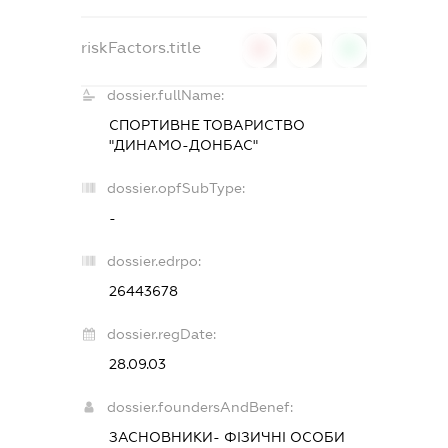
riskFactors.title
0
0
0
dossier.fullName:
СПОРТИВНЕ ТОВАРИСТВО
"ДИНАМО-ДОНБАС"
dossier.opfSubType:
-
dossier.edrpo:
26443678
dossier.regDate:
28.09.03
dossier.foundersAndBenef:
ЗАСНОВНИКИ- ФІЗИЧНІ ОСОБИ