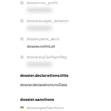
dossier.non_profit
XXXXXXXXXX
dossier.budget_dotation
XXXXXXXXXX
dossier.palne_akciz
dossier.notInList
dossier.bigTaxPayerReg
XXXXXXXXXX
dossier.declarations.title
dossier.declarations.noData
dossier.sanctions
dossier.specSanctions