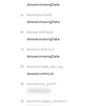
dossier.missingData
dossier.esvDebt
dossier.missingData
dossier.ndsPayer
dossier.missingData
dossier.ndsAnnul
dossier.missingData
dossier.single_tax_reg
dossier.notInList
dossier.non_profit
XXXXXXXXXX
dossier.budget_dotation