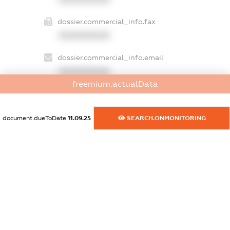
dossier.commercial_info.fax
XXXXXXXXXX
dossier.commercial_info.email
XXXXXXXXXX
freemium.actualData
dossier.commercial_info.website
XXXXXXXXXX
document.dueToDate
11.09.25
SEARCH.ONMONITORING
dossier.commercial_info.activity
XXXXXXXXXX
freemium.exampleText_1
freemium.exampleText_2
freemium.anonymousPerSearch2
FREEMIUM.DETAILS