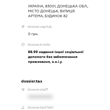
УКРАЇНА, 83001, ДОНЕЦЬКА ОБЛ.,
МІСТО ДОНЕЦЬК, ВУЛИЦЯ
АРТЕМА, БУДИНОК 82
dossier.capital:
0 грн.
dossier.kveds:
88.99
надання іншої соціальної
допомоги без забезпечення
проживання, н.в.і.у.
dossier.tax
dossier.staff
XXXXXXXXXX
dossier.taxDebt