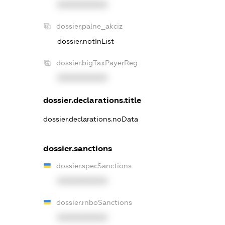
XXXXXXXXXX
dossier.palne_akciz
dossier.notInList
dossier.bigTaxPayerReg
XXXXXXXXXX
dossier.declarations.title
dossier.declarations.noData
dossier.sanctions
dossier.specSanctions
XXXXXXXXXX
dossier.rnboSanctions
XXXXXXXXXX