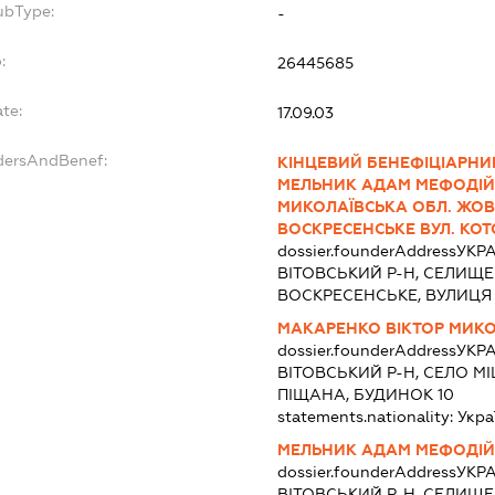
ubType:
-
:
26445685
te:
17.09.03
dersAndBenef:
КІНЦЕВИЙ БЕНЕФІЦІАРНИ
МЕЛЬНИК АДАМ МЕФОДІЙОВ
МИКОЛАЇВСЬКА ОБЛ. ЖОВ
ВОСКРЕСЕНСЬКЕ ВУЛ. КОТ
dossier.founderAddress
УКРА
ВІТОВСЬКИЙ Р-Н, СЕЛИЩЕ
ВОСКРЕСЕНСЬКЕ, ВУЛИЦЯ
МАКАРЕНКО ВІКТОР МИК
dossier.founderAddress
УКРА
ВІТОВСЬКИЙ Р-Н, СЕЛО М
ПІЩАНА, БУДИНОК 10
statements.nationality:
Укра
МЕЛЬНИК АДАМ МЕФОДІ
dossier.founderAddress
УКРА
ВІТОВСЬКИЙ Р-Н, СЕЛИЩЕ