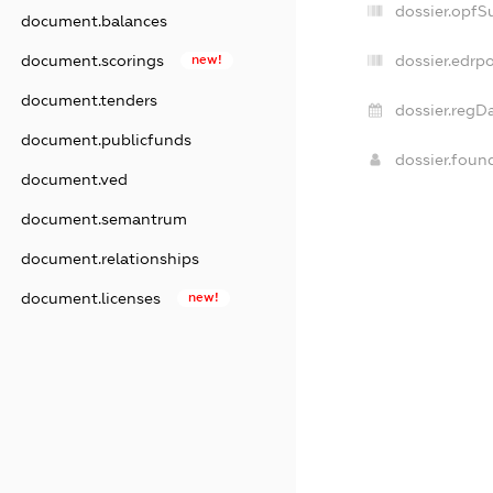
dossier.opfS
document.balances
dossier.edrpo
document.scorings
new!
document.tenders
dossier.regDa
document.publicfunds
dossier.foun
document.ved
document.semantrum
document.relationships
document.licenses
new!