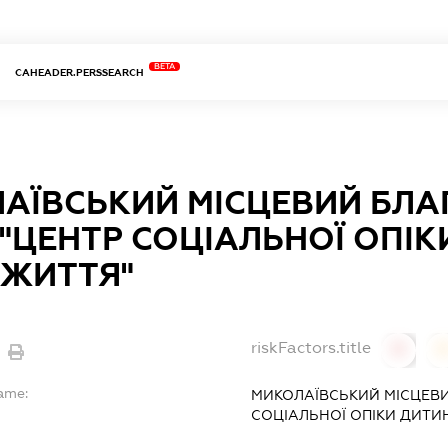
BETA
CAHEADER.PERSSEARCH
АЇВСЬКИЙ МІСЦЕВИЙ БЛА
"ЦЕНТР СОЦІАЛЬНОЇ ОПІК
 ЖИТТЯ"
riskFactors.title
0
Name:
МИКОЛАЇВСЬКИЙ МІСЦЕВ
СОЦІАЛЬНОЇ ОПІКИ ДИТИ