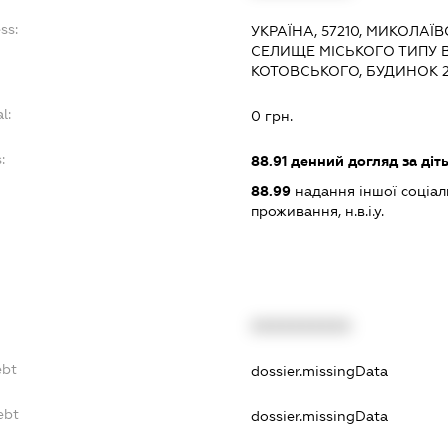
ss:
УКРАЇНА, 57210, МИКОЛАЇВ
СЕЛИЩЕ МІСЬКОГО ТИПУ 
КОТОВСЬКОГО, БУДИНОК 
l:
0 грн.
:
88.91
денний догляд за діт
88.99
надання іншої соціал
проживання, н.в.і.у.
XXXXXXXXXX
ebt
dossier.missingData
ebt
dossier.missingData