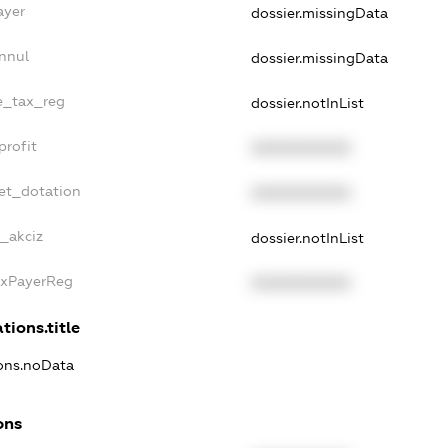
ayer
dossier.missingData
nnul
dossier.missingData
le_tax_reg
dossier.notInList
profit
XXXXXXXXXX
et_dotation
XXXXXXXXXX
e_akciz
dossier.notInList
axPayerReg
XXXXXXXXXX
tions.title
ions.noData
ons