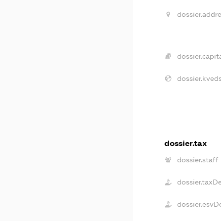
dossier.addre
dossier.capita
dossier.kveds
dossier.tax
dossier.staff
dossier.taxD
dossier.esvD