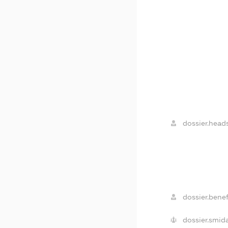
dossier.heads
dossier.benef
dossier.smida