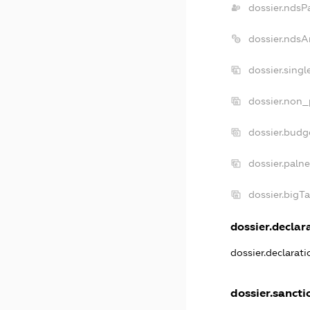
dossier.ndsP
dossier.ndsA
dossier.sing
dossier.non_
dossier.budg
dossier.paln
dossier.bigT
dossier.declara
dossier.declarat
dossier.sancti