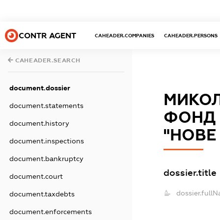
CONTR AGENT
CAHEADER.COMPANIES
CAHEADER.PERSONS
CAHEADER.SEARCH
document.dossier
МИКОЛ
document.statements
ФОНД 
document.history
"НОВЕ
document.inspections
document.bankruptcy
dossier.title
document.court
dossier.full
document.taxdebts
document.enforcements