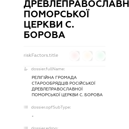
ДРЕВЛЕПРАВОСЛАВН
ПОМОРСЬКОЇ
ЦЕРКВИ С.
БОРОВА
riskFactors.title
0
0
0
dossier.fullName:
РЕЛІГІЙНА ГРОМАДА
СТАРООБРЯДЦІВ РОСІЙСЬКОЇ
ДРЕВЛЕПРАВОСЛАВНОЇ
ПОМОРСЬКОЇ ЦЕРКВИ С. БОРОВА
dossier.opfSubType:
-
dossier.edrpo: