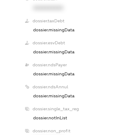
XXXXXXXXXX
dossier.taxDebt
dossier.missingData
dossier.esvDebt
dossier.missingData
dossier.ndsPayer
dossier.missingData
dossier.ndsAnnul
dossier.missingData
dossier.single_tax_reg
dossier.notInList
dossier.non_profit