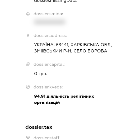
dossier.missingData
dossier.smida:
XXXXXXXXXX
dossier.address:
УКРАЇНА, 63441, ХАРКІВСЬКА ОБЛ.,
ЗМІЇВСЬКИЙ Р-Н, СЕЛО БОРОВА
dossier.capital:
0 грн.
dossier.kveds:
94.91
діяльність релігійних
організацій
dossier.tax
dossier.staff