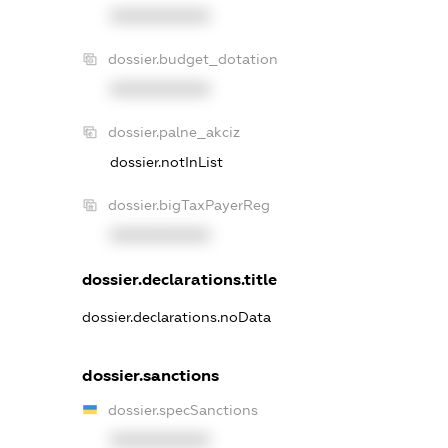
XXXXXXXXXX
dossier.budget_dotation
XXXXXXXXXX
dossier.palne_akciz
dossier.notInList
dossier.bigTaxPayerReg
XXXXXXXXXX
dossier.declarations.title
dossier.declarations.noData
dossier.sanctions
dossier.specSanctions
XXXXXXXXXX