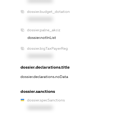
XXXXXXXXXX
dossier.budget_dotation
XXXXXXXXXX
dossier.palne_akciz
dossier.notInList
dossier.bigTaxPayerReg
XXXXXXXXXX
dossier.declarations.title
dossier.declarations.noData
dossier.sanctions
dossier.specSanctions
XXXXXXXXXX