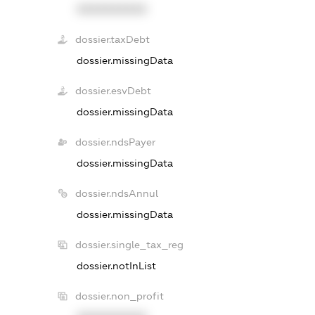
XXXXXXXXXX
dossier.taxDebt
dossier.missingData
dossier.esvDebt
dossier.missingData
dossier.ndsPayer
dossier.missingData
dossier.ndsAnnul
dossier.missingData
dossier.single_tax_reg
dossier.notInList
dossier.non_profit