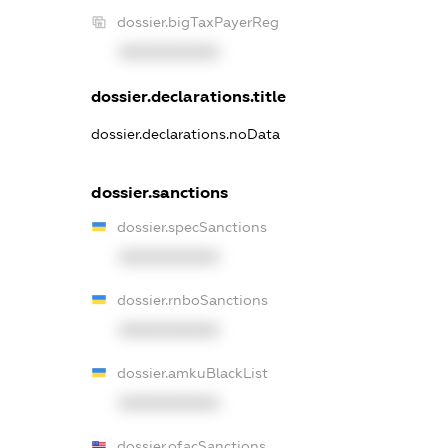
dossier.bigTaxPayerReg
XXXXXXXXXX
dossier.declarations.title
dossier.declarations.noData
dossier.sanctions
dossier.specSanctions
XXXXXXXXXX
dossier.rnboSanctions
XXXXXXXXXX
dossier.amkuBlackList
XXXXXXXXXX
dossier.ofacSanctions