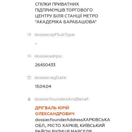
СПІЛКИ ПРИВАТНИХ
ПІДПРИЄМЦІВ ТОРГОВОГО
ЦЕНТРУ БІЛЯ СТАНЦІЇ МЕТРО
"АКАДЕМІКА БАРАБАШОВА"
dossier.opfSubType:
-
dossier.edrpo:
26450433
dossier.regDate:
13.04.04
dossier.foundersAndBenef:
ДРІГВАЛЬ ЮРІЙ
ОЛЕКСАНДРОВИЧ
dossier.founderAddress
ХАРКІВСЬКА
ОБЛ., МІСТО ХАРКІВ, КИЇВСЬКИЙ
РАЙОН ВУЛИЦЯ МАРСЕЛЯ