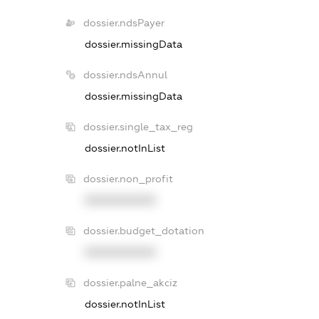
dossier.ndsPayer
dossier.missingData
dossier.ndsAnnul
dossier.missingData
dossier.single_tax_reg
dossier.notInList
dossier.non_profit
XXXXXXXXXX
dossier.budget_dotation
XXXXXXXXXX
dossier.palne_akciz
dossier.notInList