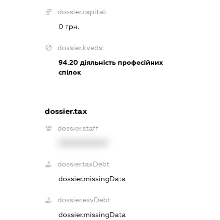
dossier.capital:
0 грн.
dossier.kveds:
94.20
діяльність професійних
спілок
dossier.tax
dossier.staff
XXXXXXXXXX
dossier.taxDebt
dossier.missingData
dossier.esvDebt
dossier.missingData