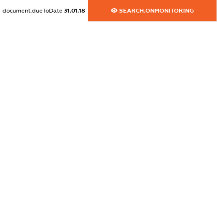
dossier.commercial_info.email
document.dueToDate
31.01.18
SEARCH.ONMONITORING
XXXXXXXXXX
dossier.commercial_info.website
XXXXXXXXXX
dossier.commercial_info.activity
XXXXXXXXXX
freemium.exampleText_1
freemium.exampleText_2
freemium.anonymousPerSearch2
FREEMIUM.DETAILS
FREEMIUM.REGISTER