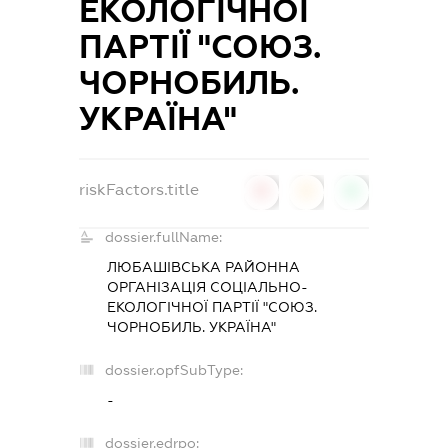
ЕКОЛОГІЧНОЇ
ПАРТІЇ "СОЮЗ.
ЧОРНОБИЛЬ.
УКРАЇНА"
riskFactors.title
0
0
0
dossier.fullName:
ЛЮБАШІВСЬКА РАЙОННА
ОРГАНІЗАЦІЯ СОЦІАЛЬНО-
ЕКОЛОГІЧНОЇ ПАРТІЇ "СОЮЗ.
ЧОРНОБИЛЬ. УКРАЇНА"
dossier.opfSubType:
-
dossier.edrpo: