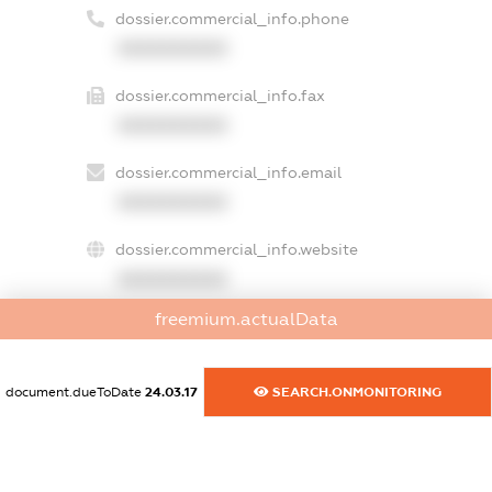
dossier.commercial_info.phone
XXXXXXXXXX
dossier.commercial_info.fax
XXXXXXXXXX
dossier.commercial_info.email
XXXXXXXXXX
dossier.commercial_info.website
XXXXXXXXXX
freemium.actualData
dossier.commercial_info.activity
XXXXXXXXXX
document.dueToDate
24.03.17
SEARCH.ONMONITORING
freemium.exampleText_1
freemium.exampleText_2
freemium.anonymousPerSearch2