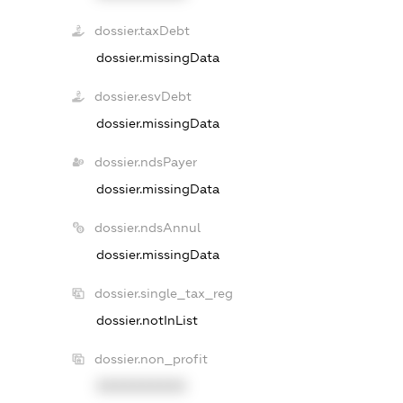
dossier.taxDebt
dossier.missingData
dossier.esvDebt
dossier.missingData
dossier.ndsPayer
dossier.missingData
dossier.ndsAnnul
dossier.missingData
dossier.single_tax_reg
dossier.notInList
dossier.non_profit
XXXXXXXXXX