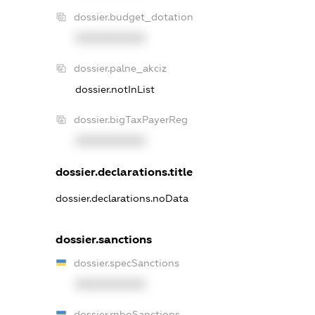
dossier.budget_dotation
XXXXXXXXXX
dossier.palne_akciz
dossier.notInList
dossier.bigTaxPayerReg
XXXXXXXXXX
dossier.declarations.title
dossier.declarations.noData
dossier.sanctions
dossier.specSanctions
XXXXXXXXXX
dossier.rnboSanctions