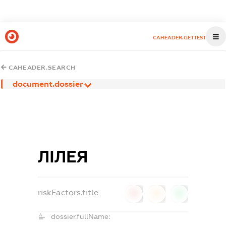
CAHEADER.GETTEST
CAHEADER.SEARCH
document.dossier
ЛІЛЕЯ
riskFactors.title
0
0
0
dossier.fullName: