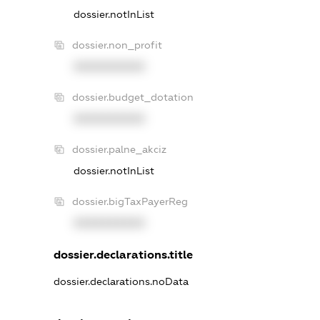
dossier.notInList
dossier.non_profit
XXXXXXXXXX
dossier.budget_dotation
XXXXXXXXXX
dossier.palne_akciz
dossier.notInList
dossier.bigTaxPayerReg
XXXXXXXXXX
dossier.declarations.title
dossier.declarations.noData