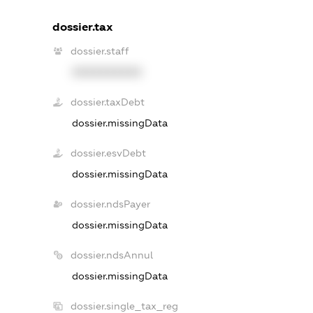
dossier.tax
dossier.staff
XXXXXXXXXX
dossier.taxDebt
dossier.missingData
dossier.esvDebt
dossier.missingData
dossier.ndsPayer
dossier.missingData
dossier.ndsAnnul
dossier.missingData
dossier.single_tax_reg