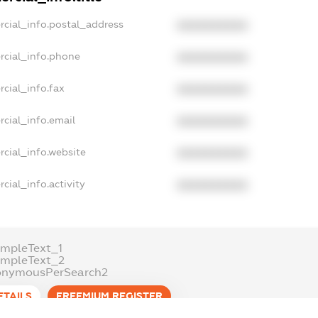
rcial_info.postal_address
XXXXXXXXXX
rcial_info.phone
XXXXXXXXXX
cial_info.fax
XXXXXXXXXX
cial_info.email
XXXXXXXXXX
cial_info.website
XXXXXXXXXX
cial_info.activity
XXXXXXXXXX
mpleText_1
ampleText_2
onymousPerSearch2
ETAILS
FREEMIUM.REGISTER