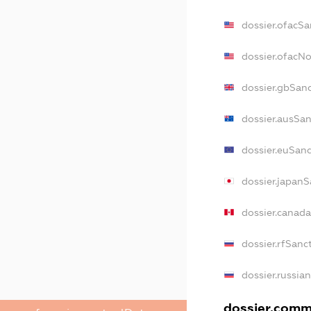
dossier.ofacSa
dossier.ofacN
dossier.gbSan
dossier.ausSa
dossier.euSan
dossier.japanS
dossier.canad
dossier.rfSanc
dossier.russia
dossier.comme