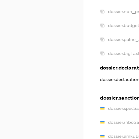
dossier.non_pr
dossier.budge
dossier.palne_
dossier.bigTa
dossier.declarat
dossier.declaratio
dossier.sanctio
dossier.specSa
dossier.rnboS
dossier.amkuB