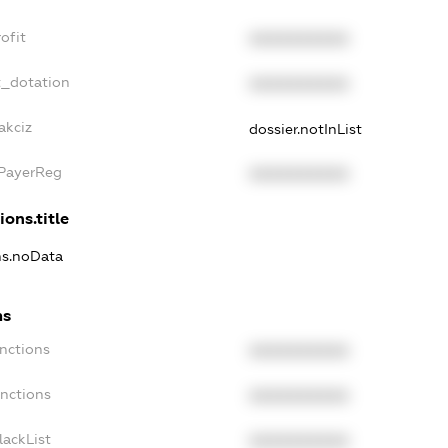
ofit
XXXXXXXXXX
t_dotation
XXXXXXXXXX
akciz
dossier.notInList
xPayerReg
XXXXXXXXXX
ions.title
ns.noData
ns
nctions
XXXXXXXXXX
anctions
XXXXXXXXXX
lackList
XXXXXXXXXX