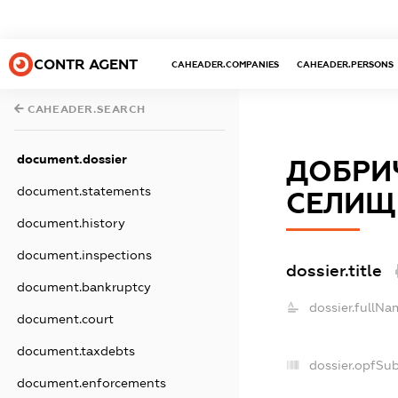
CONTR AGENT
CAHEADER.COMPANIES
CAHEADER.PERSONS
CAHEADER.SEARCH
document.dossier
ДОБРИ
document.statements
СЕЛИЩН
document.history
document.inspections
dossier.title
document.bankruptcy
dossier.fullNa
document.court
document.taxdebts
dossier.opfSu
document.enforcements