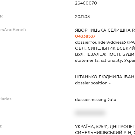
26460070
e:
20.11.03
ersAndBenef:
ЯВОРНИЦЬКА СЕЛИЩНА 
04338537
dossier.founderAddress
УКРА
ОБЛ., СИНЕЛЬНИКІВСЬКИЙ
ВУЛ.НЕЗАЛЕЖНОСТІ, БУДИ
statements.nationality:
Укра
ШТАНЬКО ЛЮДМИЛА ІВАН
dossier.position -
iaries:
dossier.missingData
XXXXXXXXXX
s:
УКРАЇНА, 52541, ДНІПРОПЕ
СИНЕЛЬНИКІВСЬКИЙ Р-Н, 