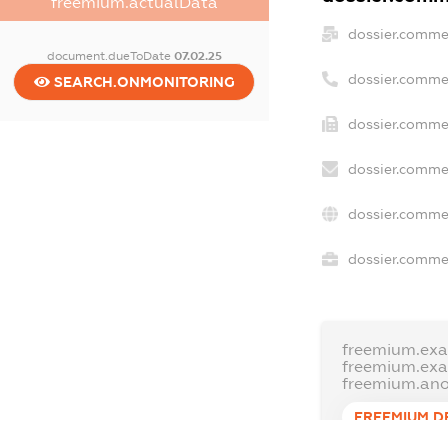
freemium.actualData
dossier.comme
document.dueToDate
07.02.25
dossier.comme
SEARCH.ONMONITORING
dossier.commer
dossier.commer
dossier.commer
dossier.commer
freemium.exa
freemium.ex
freemium.an
FREEMIUM.D