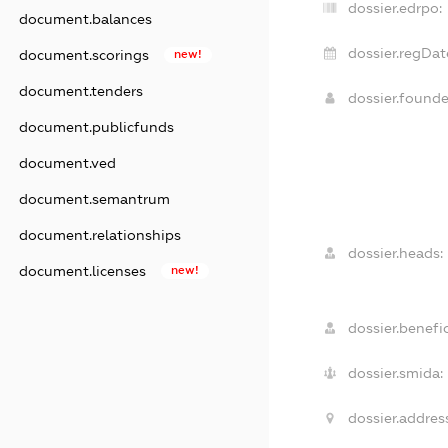
dossier.edrpo:
document.balances
dossier.regDat
document.scorings
new!
document.tenders
dossier.found
document.publicfunds
document.ved
document.semantrum
document.relationships
dossier.heads:
document.licenses
new!
dossier.benefic
dossier.smida:
dossier.addres