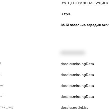
ВУЛ.ЦЕНТРАЛЬНА, БУДИНО
0 грн.
85.31
загальна середня осві
XXXXXXXXXX
t
dossier.missingData
bt
dossier.missingData
er
dossier.missingData
nul
dossier.missingData
_tax_reg
dossier.notInList