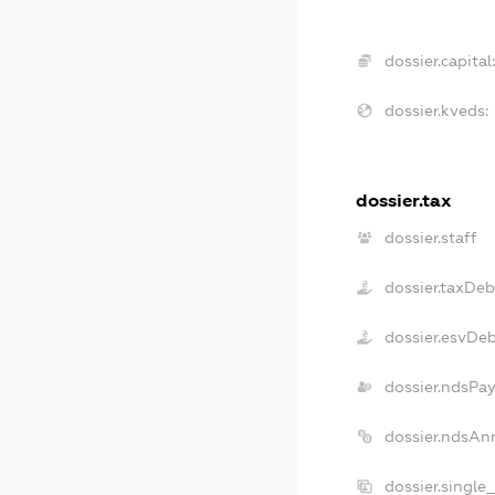
dossier.capital:
dossier.kveds:
dossier.tax
dossier.staff
dossier.taxDeb
dossier.esvDe
dossier.ndsPay
dossier.ndsAn
dossier.single